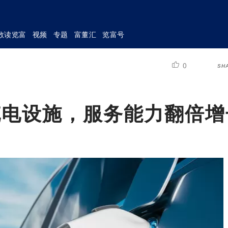
数读览富
视频
专题
富董汇
览富号
0
SH
个充电设施，服务能力翻倍