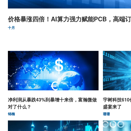
价格暴涨四倍！AI算力强力赋能PCB，高端订
十月
净利润从暴跌43%到暴增十来倍，富瀚微做
宇树科技61
对了什么？
盛宴来了
锦楠
珊珊