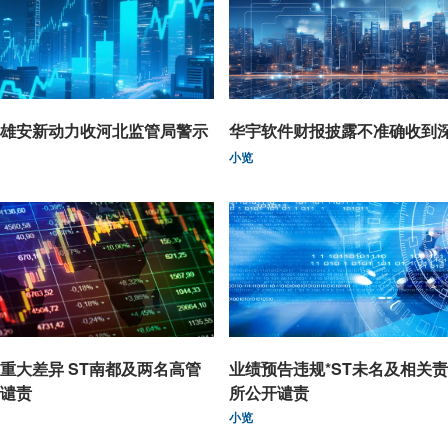
雄安新动力收河北监管局警示
华宇软件财报披露不准确收到
小览
重大差异 ST南都及两名高管
业绩预告违规*ST未名及相关
谴责
所公开谴责
小览