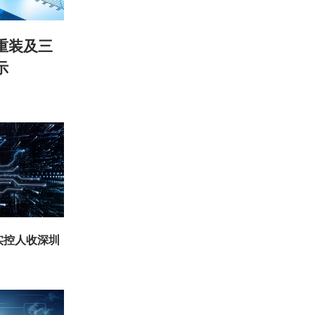
重装及三
示
实控人收深圳