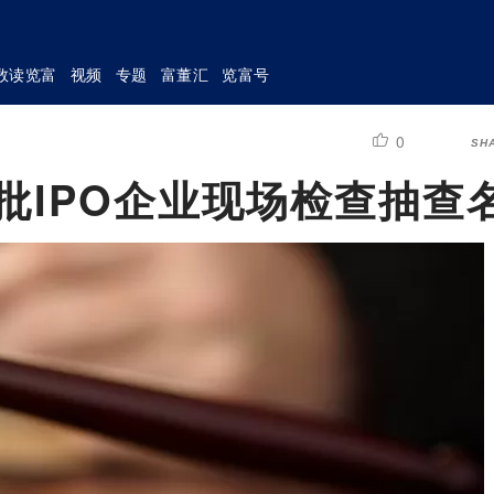
数读览富
视频
专题
富董汇
览富号
0
SH
二批IPO企业现场检查抽查