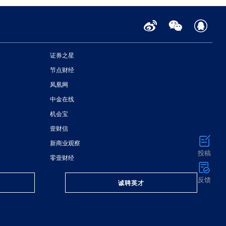
证券之星
节点财经
凤凰网
中金在线
机会宝
壹财信
新商业观察
投稿
零壹财经
反馈
诚聘英才