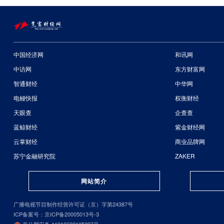
中国经济网
和讯网
中访网
东方财富网
智通财经
中华网
电鳗快报
权衡财经
天眼查
企查查
蓝鲸财经
紫金财经网
云掌财经
商业品牌网
苏宁金融研究院
ZAKER
网站简介
广播电视节目制作经营许可证（京）字第24387号
ICP备案号：京ICP备20005013号-3