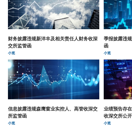
财务披露违规新洋丰及相关责任人财务收深
季报披露违规
交所监管函
函
小览
小览
信息披露违规森鹰窗业实控人、高管收深交
业绩预告存在
所监管函
收深交所公开
小览
小览