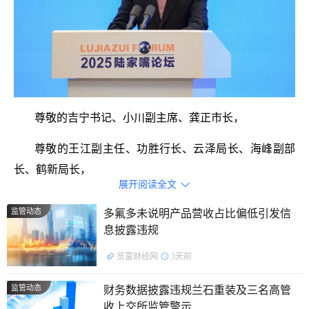
尊敬的吉宁书记、小川副主席、龚正市长，
尊敬的王江副主任、功胜行长、云泽局长、海峰副部
长、鹤新局长，
展开阅读全文

各位境内外来宾，女士们、先生们：
监管动态
多氟多未说明产品营收占比偏低引发信
息披露违规
大家上午好！很高兴又一次参加陆家嘴论坛，见到很
多新老朋友。首先感谢论坛主办方的精心准备和周到安
览富财经网
3天前
排。当前，世界百年变局加速演进，全球经贸秩序深刻调
监管动态
财务数据披露违规兰石重装及三名高管
整，既面临着前所未有的挑战，也孕育着新的发展机遇，
收上交所监管警示