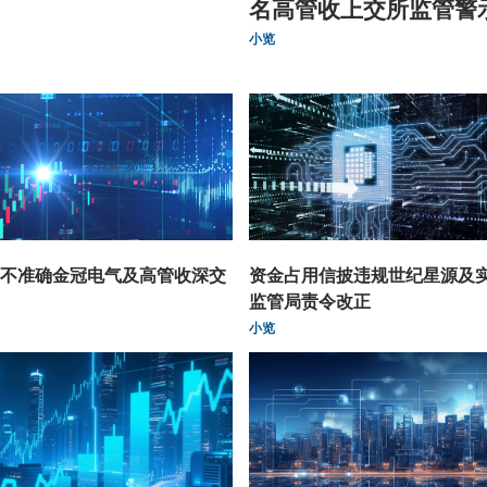
名高管收上交所监管警
小览
不准确金冠电气及高管收深交
资金占用信披违规世纪星源及
监管局责令改正
小览