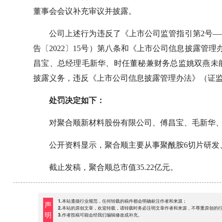
董事会会议补充审议并披露。
公司上述行为违反了《上市公司监管指引第2号
告〔2022〕15号）第八条和《上市公司信息披露管
昌宝、总经理毛新华、时任董秘兼财务总监姚双燕未
披露义务，违反《上市公司信息披露管理办法》（证监
处罚决定如下：
对聚合顺新材料股份有限公司、傅昌宝、毛新华
公开资料显示，聚合顺主要从事聚酰胺6切片研发
截止发稿，聚合顺总市值35.22亿元。
1.本站遵循行业规范，任何转载的稿件都会明确标注作者和来源；
声
2.本站的原创文章，欢迎转载，请转载时务必注明文章作者和来源，不尊重原创的
明
3.作者投稿可能会经我们编辑修改或补充。