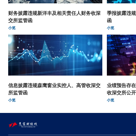
财务披露违规新洋丰及相关责任人财务收深
季报披露违规
交所监管函
函
小览
小览
信息披露违规森鹰窗业实控人、高管收深交
业绩预告存在
所监管函
收深交所公开
小览
小览