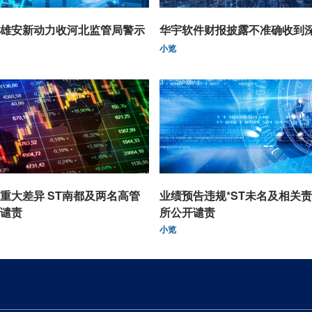
雄安新动力收河北监管局警示
华宇软件财报披露不准确收到
小览
重大差异 ST南都及两名高管
业绩预告违规*ST未名及相关
谴责
所公开谴责
小览