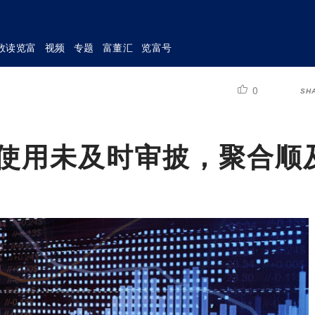
数读览富
视频
专题
富董汇
览富号
0
SH
金使用未及时审披，聚合顺