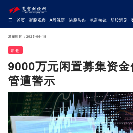
首页
浙股观察
A股视野
港股头条
览富棱镜
新股洞见
发布时间：2025-06-18
原创
9000万元闲置募集资
管遭警示