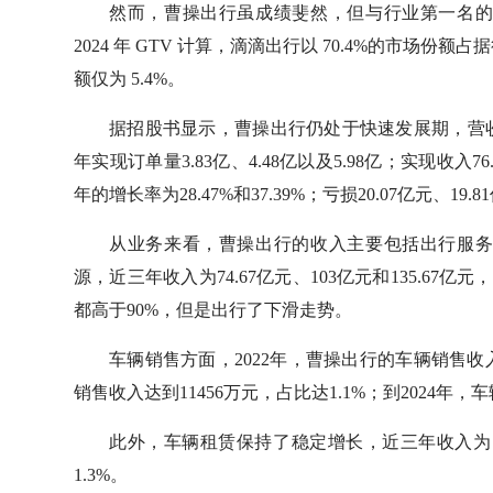
然而，曹操出行虽成绩斐然，但与行业第一名
2024 年 GTV 计算，滴滴出行以 70.4%的市
额仅为 5.4%。
据招股书显示，曹操出行仍处于快速发展期，营收大
年实现订单量3.83亿、4.48亿以及5.98亿；实现收入76.3
年的增长率为28.47%和37.39%；亏损20.07亿元、19.8
从业务来看，曹操出行的收入主要包括出行服
源，近三年收入为74.67亿元、103亿元和135.67亿元
都高于90%，但是出行了下滑走势。
车辆销售方面，2022年，曹操出行的车辆销售收入仅
销售收入达到11456万元，占比达1.1%；到2024年，
此外，车辆租赁保持了稳定增长，近三年收入为1.01亿
1.3%。