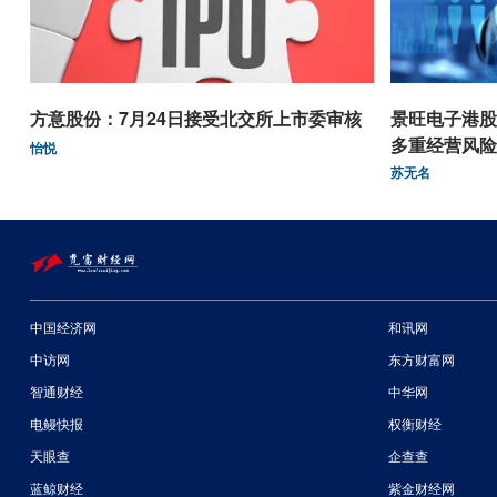
方意股份：7月24日接受北交所上市委审核
景旺电子港股
多重经营风险
怡悦
苏无名
中国经济网
和讯网
中访网
东方财富网
智通财经
中华网
电鳗快报
权衡财经
天眼查
企查查
蓝鲸财经
紫金财经网