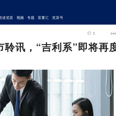
数读览富
视频
专题
富董汇
览富号
0
SH
市聆讯，“吉利系”即将再