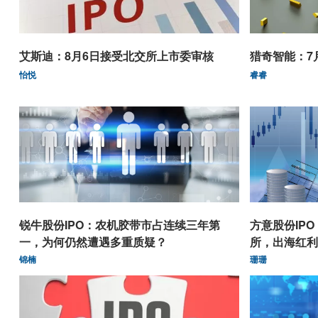
艾斯迪：8月6日接受北交所上市委审核
猎奇智能：7
怡悦
睿睿
锐牛股份IPO：农机胶带市占连续三年第
方意股份IP
一，为何仍然遭遇多重质疑？
所，出海红利
锦楠
珊珊