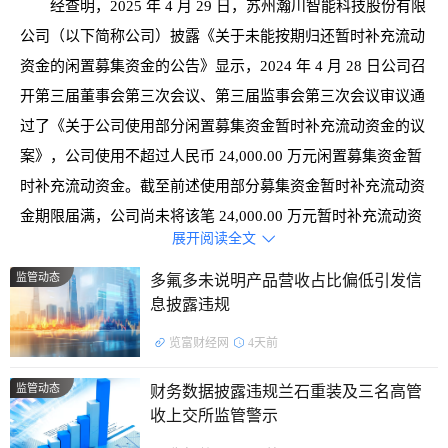
经查明，2025 年 4 月 29 日，苏州瀚川智能科技股份有限
公司（以下简称公司）披露《关于未能按期归还暂时补充流动
资金的闲置募集资金的公告》显示，2024 年 4 月 28 日公司召
开第三届董事会第三次会议、第三届监事会第三次会议审议通
过了《关于公司使用部分闲置募集资金暂时补充流动资金的议
案》，公司使用不超过人民币 24,000.00 万元闲置募集资金暂
时补充流动资金。截至前述使用部分募集资金暂时补充流动资
金期限届满，公司尚未将该笔 24,000.00 万元暂时补充流动资
展开阅读全文

金的募集资金归还至募集资金专用账户。
监管动态
多氟多未说明产品营收占比偏低引发信
处罚决定如下：
息披露违规
对苏州瀚川智能科技股份有限公司及时任董事长兼总经理
览富财经网
4天前
代财务总监蔡昌蔚予以通报批评。
监管动态
财务数据披露违规兰石重装及三名高管
公开资料显示，瀚川智能从事汽车电子、医疗健康、新能
收上交所监管警示
源电池等行业智能制造装备的研发、设计、生产、销售及服