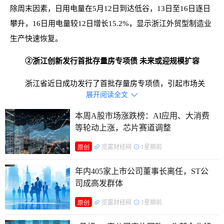
除周末因素，日用电量在5月12日到达低谷，13日至16日逐日
攀升，16日用电量较12日增长15.2%，显示浙江外贸型制造业
生产快速恢复。
②浙江创新发行首批存量房专项债 未来或迎规模扩容
浙江省近日成功发行了首批存量房专项债，引起市场关
展开阅读全文

注。根据浙江省财政厅发布的《2025年浙江省政府专项债券
（十三至二十期）信息披露文件》，此次专项债券的发行规模
本周A股市场涨跌榜：AI应用、大消费
等轮动上涨，芯片赛道调整
为552.67亿元，其中16.53亿元专项用于收购存量商品房。业
内人士称，此次专项债中用于收购存量商品房的部分仅占总规
览富财经网
1星期前
原创
模的3%，但这一举措具有显著的创新性和重要的政策导向作
年内405家上市公司董事长离任，ST公
用。随着相关项目运作模式的不断完善，未来可能会进一步提
司成高发群体
高专项债券在该领域的配置比例。展望未来，市场机构认为，
览富财经网
1星期前
二季度可能会成为地方债集中发行的高峰期，需警惕在“自审
原创
自发”等政策推动下，地方债发行速度加快可能带来的超预期