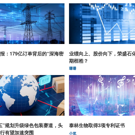
报：179亿订单背后的“深海密
业绩向上、股价向下，荣盛石
期桎梏？
珊珊
五”规划升级绿色包装赛道，头
泰林生物取得3项专利证书
行有望加速突围
小览