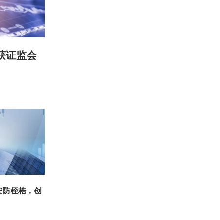
获证监会
安防桎梏，创