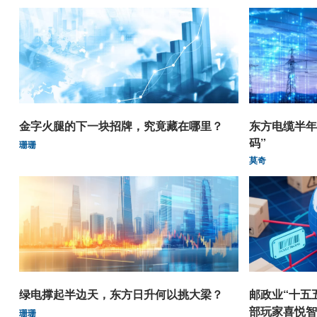
金字火腿的下一块招牌，究竟藏在哪里？
东方电缆半年
码”
珊珊
莫奇
绿电撑起半边天，东方日升何以挑大梁？
邮政业“十五
部玩家喜悦智
珊珊