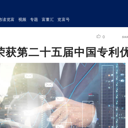
数读览富
视频
专题
富董汇
览富号
0
SH
荣获第二十五届中国专利