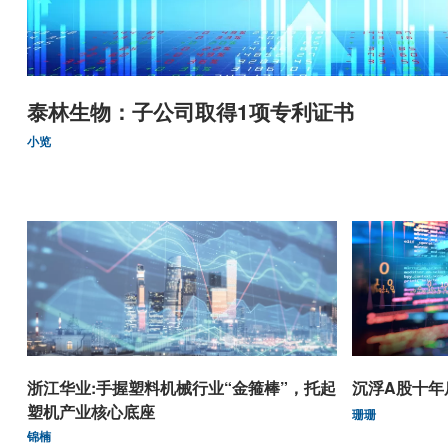
泰林生物：子公司取得1项专利证书
小览
浙江华业:手握塑料机械行业“金箍棒”，托起
沉浮A股十年
塑机产业核心底座
珊珊
锦楠