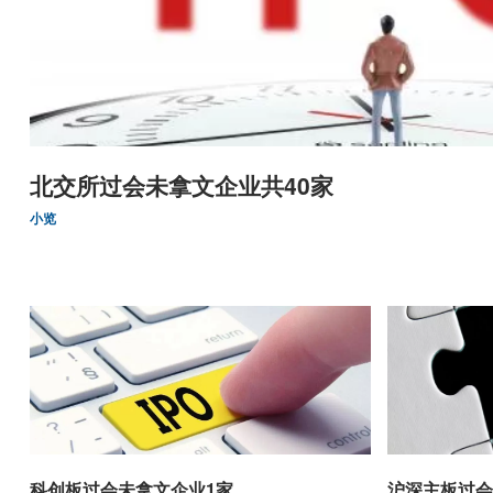
北交所过会未拿文企业共40家
小览
科创板过会未拿文企业1家
沪深主板过会