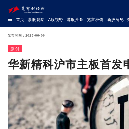
首页
浙股观察
A股视野
港股头条
览富棱镜
新股洞见
发布时间：2025-06-06
原创
华新精科沪市主板首发