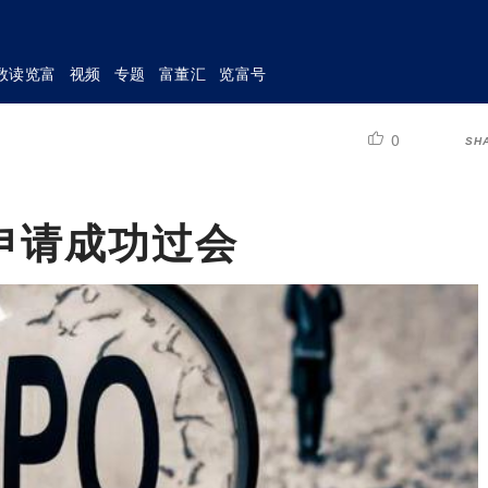
数读览富
视频
专题
富董汇
览富号
0
SH
申请成功过会