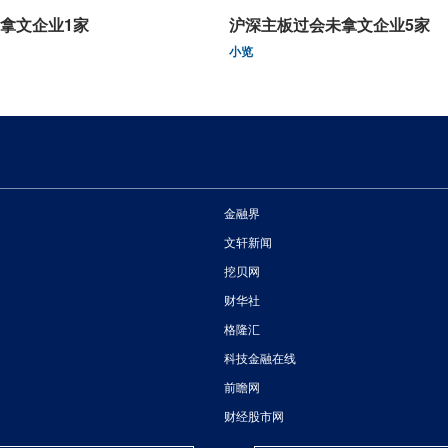
拿文企业1家
沪深主板过会未拿文企业5家
小览
金融界
文轩新闻
挖贝网
财华社
格隆汇
科技金融在线
前瞻网
财经股市网