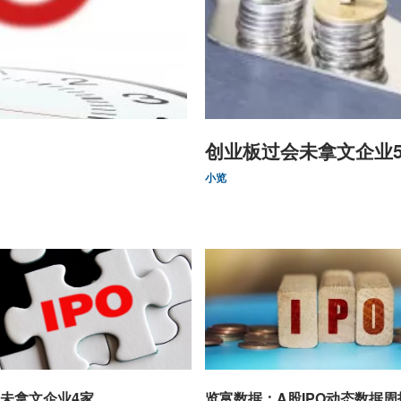
创业板过会未拿文企业
小览
未拿文企业4家
览富数据：A股IPO动态数据