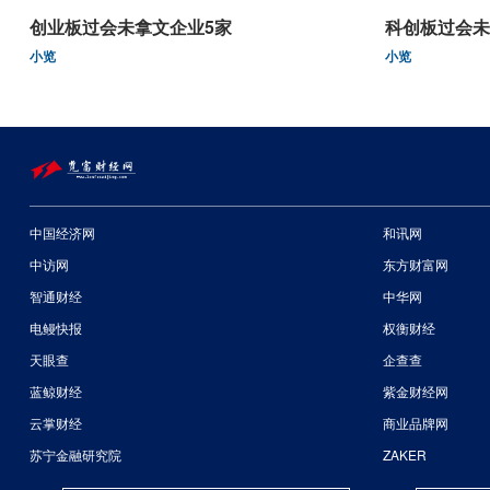
创业板过会未拿文企业5家
科创板过会未
小览
小览
中国经济网
和讯网
中访网
东方财富网
智通财经
中华网
电鳗快报
权衡财经
天眼查
企查查
蓝鲸财经
紫金财经网
云掌财经
商业品牌网
苏宁金融研究院
ZAKER