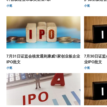
小览
小览
7月31日证监会核发通则康威1家创业板企业
7月30日证
IPO批文
业IPO批文
小览
小览