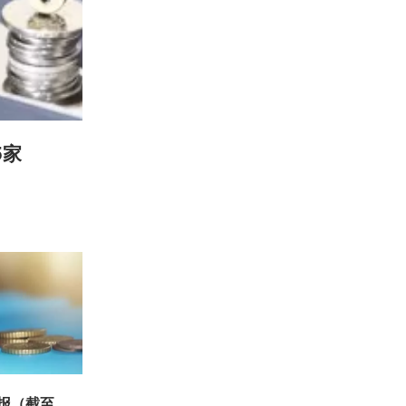
5家
周报（截至