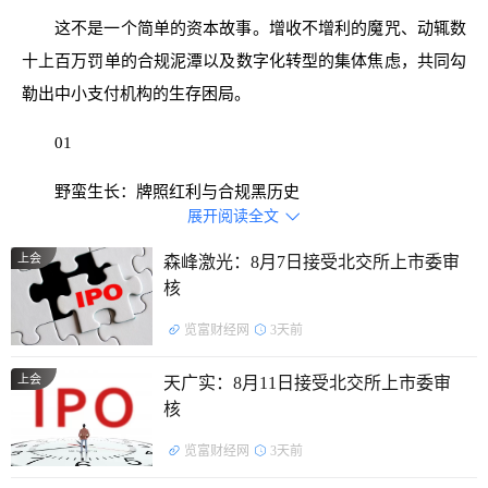
这不是一个简单的资本故事。增收不增利的魔咒、动辄数
十上百万罚单的合规泥潭以及数字化转型的集体焦虑，共同勾
勒出中小支付机构的生存困局。
01
野蛮生长：牌照红利与合规黑历史
展开阅读全文

富友支付创始人陈建是拥有仅30年金融与支付行业经验的
上会
森峰激光：8月7日接受北交所上市委审
行业老兵。
核
1988年，陈建从厦门大学政治经济学专业毕业，并留校任
览富财经网
3天前
教。8年后，陈建又斩获了厦大政治经济学博士学位，并毅然
上会
天广实：8月11日接受北交所上市委审
离校来到深圳特区。
核
早年，陈建曾任招商银行总行办公室副主任，主导制定银
览富财经网
3天前
行卡跨行交易标准。后又亲身参与组建中国银联，并历任中国