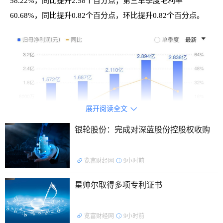
58.22%，同比提升2.58个百分点；第三单季度毛利率
60.68%，同比提升0.82个百分点，环比提升0.82个百分点。
展开阅读全文

银轮股份：完成对深蓝股份控股权收购
览富财经网
9小时前
据悉，自上市以来，奥锐特的营收、净利润呈阶梯式逐年
上升。早在半年报披露时，奥锐特便已预测称，下半年公司净
星帅尔取得多项专利证书
利润成长空间较大。
夯实特色原料药业务
览富财经网
9小时前