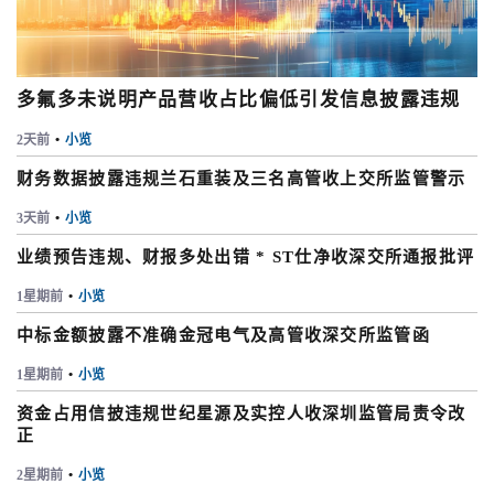
多氟多未说明产品营收占比偏低引发信息披露违规
2天前
•
小览
财务数据披露违规兰石重装及三名高管收上交所监管警示
3天前
•
小览
业绩预告违规、财报多处出错 * ST仕净收深交所通报批评
1星期前
•
小览
中标金额披露不准确金冠电气及高管收深交所监管函
1星期前
•
小览
资金占用信披违规世纪星源及实控人收深圳监管局责令改
正
2星期前
•
小览