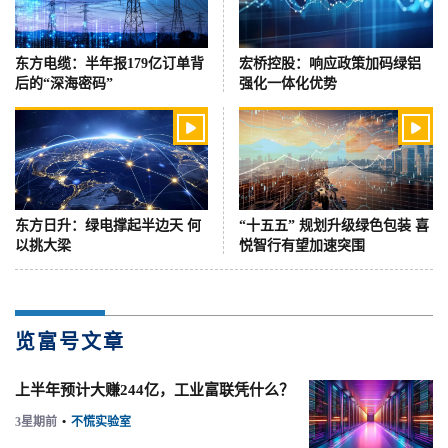
东方电缆：半年报179亿订单背
宏桥控股：响应政策加码绿铝
后的“深海密码”
强化一体化优势


东方日升：绿电撑起半边天 何
“十五五” 规划升级绿色包装 喜
以挑大梁
悦智行有望加速突围
览富号文章
上半年预计大赚244亿，工业富联凭什么？
3星期前
•
不慌实验室