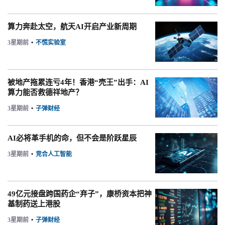
算力奔赴太空，航天AI开启产业新周期
3星期前
•
不慌实验室
被地产拖累连亏4年！香港“壳王”出手：AI
算力能否救德祥地产？
3星期前
•
子弹财经
AI必将革手机的命，但不会是阶跃星辰
3星期前
•
竞合人工智能
49亿元接盘跨国药企“弃子”，康桥资本把神
基制药送上港股
3星期前
•
子弹财经