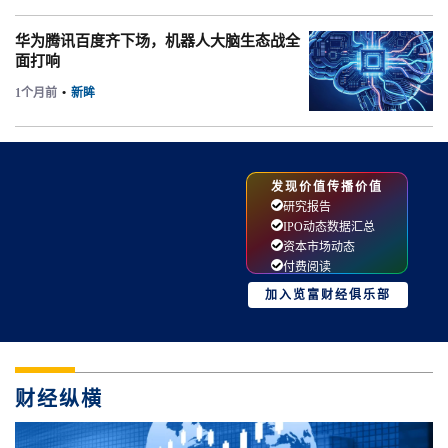
华为腾讯百度齐下场，机器人大脑生态战全
面打响
1个月前
•
新眸
发现价值传播价值
研究报告
IPO动态数据汇总
资本市场动态
付费阅读
加入览富财经俱乐部
财经纵横