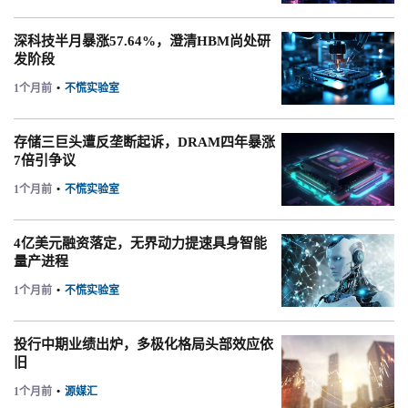
深科技半月暴涨57.64%，澄清HBM尚处研
发阶段
1个月前
•
不慌实验室
存储三巨头遭反垄断起诉，DRAM四年暴涨
7倍引争议
1个月前
•
不慌实验室
4亿美元融资落定，无界动力提速具身智能
量产进程
1个月前
•
不慌实验室
投行中期业绩出炉，多极化格局头部效应依
旧
1个月前
•
源媒汇