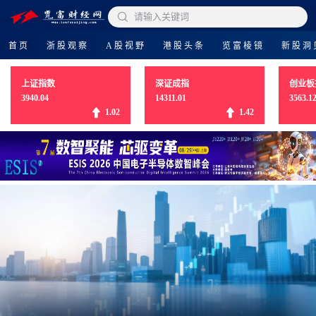

请输入关键词
首页
浙股观察
A股视野
港股头条
览富棱镜
新股洞
上证指数
深证成指
创业板
3940.04
14311.01
3563.1
1.02
1.42