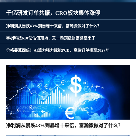
千亿研发订单共振，CRO板块集体涨停
净利润从暴跌43%到暴增十来倍，富瀚微做对了什么？
宇树科技610亿估值落地，又一场顶级财富盛宴来了
价格暴涨四倍！AI算力强力赋能PCB，高端订单排至2027年
净利润从暴跌43%到暴增十来倍，富瀚微做对了什么？