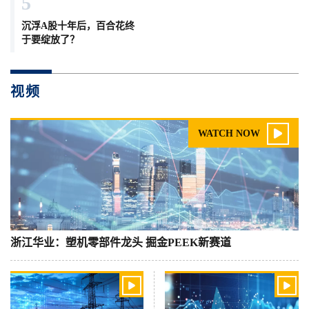
5
沉浮A股十年后，百合花终
于要绽放了？
视频

WATCH NOW
浙江华业：塑机零部件龙头 掘金PEEK新赛道

