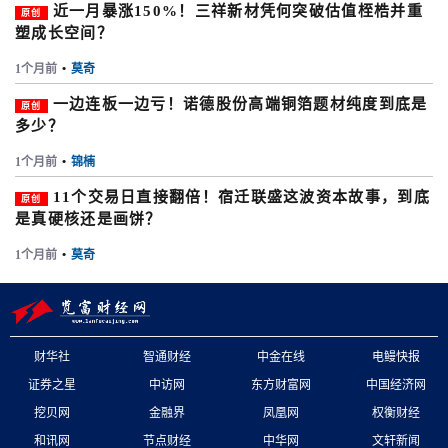
近一月暴涨150%！三祥新材凭何突破估值桎梏并重
原创
塑成长空间？
1个月前
•
莫奇
一边连板一边亏！诺德股份高端铜箔题材纯度到底是
原创
多少？
1个月前
•
锦楠
11个交易日直接翻倍！宿迁联盛这波资本故事，到底
原创
是真硬核还是画饼？
1个月前
•
莫奇
财华社
智通财经
中金在线
电鳗快报
证券之星
中访网
东方财富网
中国经济网
挖贝网
金融界
凤凰网
权衡财经
和讯网
节点财经
中华网
文轩新闻