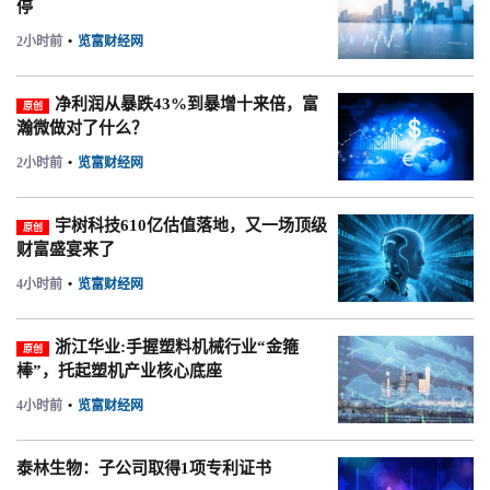
停
2小时前
•
览富财经网
净利润从暴跌43%到暴增十来倍，富
原创
瀚微做对了什么？
2小时前
•
览富财经网
宇树科技610亿估值落地，又一场顶级
原创
财富盛宴来了
4小时前
•
览富财经网
浙江华业:手握塑料机械行业“金箍
原创
棒”，托起塑机产业核心底座
4小时前
•
览富财经网
泰林生物：子公司取得1项专利证书