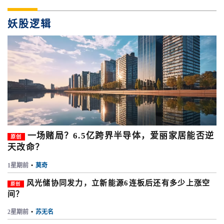
妖股逻辑
一场赌局？6.5亿跨界半导体，爱丽家居能否逆
原创
天改命？
1星期前
•
莫奇
风光储协同发力，立新能源6连板后还有多少上涨空
原创
间？
2星期前
•
苏无名