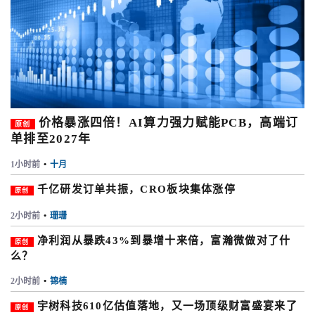
价格暴涨四倍！AI算力强力赋能PCB，高端订
原创
单排至2027年
1小时前
•
十月
千亿研发订单共振，CRO板块集体涨停
原创
2小时前
•
珊珊
净利润从暴跌43%到暴增十来倍，富瀚微做对了什
原创
么？
2小时前
•
锦楠
宇树科技610亿估值落地，又一场顶级财富盛宴来了
原创