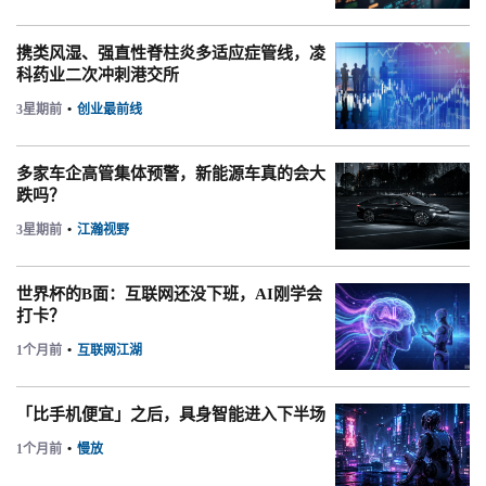
携类风湿、强直性脊柱炎多适应症管线，凌
科药业二次冲刺港交所
3星期前
•
创业最前线
多家车企高管集体预警，新能源车真的会大
跌吗？
3星期前
•
江瀚视野
世界杯的B面：互联网还没下班，AI刚学会
打卡？
1个月前
•
互联网江湖
「比手机便宜」之后，具身智能进入下半场
1个月前
•
慢放