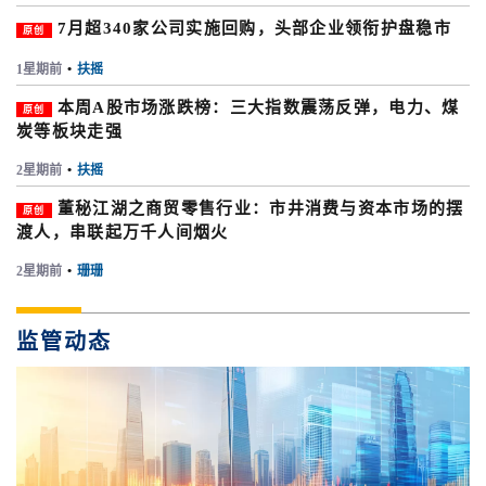
7月超340家公司实施回购，头部企业领衔护盘稳市
原创
1星期前
•
扶摇
本周A股市场涨跌榜：三大指数震荡反弹，电力、煤
原创
炭等板块走强
2星期前
•
扶摇
董秘江湖之商贸零售行业：市井消费与资本市场的摆
原创
渡人，串联起万千人间烟火
2星期前
•
珊珊
监管动态