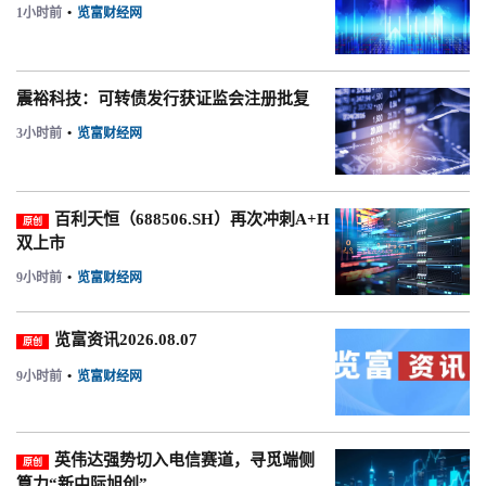
1小时前
•
览富财经网
震裕科技：可转债发行获证监会注册批复
3小时前
•
览富财经网
百利天恒（688506.SH）再次冲刺A+H
原创
双上市
9小时前
•
览富财经网
览富资讯2026.08.07
原创
9小时前
•
览富财经网
英伟达强势切入电信赛道，寻觅端侧
原创
算力“新中际旭创”