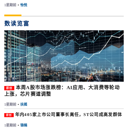
1星期前
•
怡悦
数读览富
本周A股市场涨跌榜：AI应用、大消费等轮动
原创
上涨，芯片赛道调整
1星期前
•
扶摇
年内405家上市公司董事长离任，ST公司成高发群体
原创
1星期前
•
锦楠