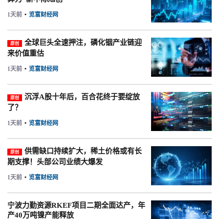
1天前
•
览富财经网
全球巨头全速押注，磷化铟产业链迎
原创
来价值重估
1天前
•
览富财经网
沉浮A股十年后，百合花终于要绽放
原创
了？
1天前
•
览富财经网
供需缺口持续扩大，稀土价格或有长
原创
期支撑！头部公司业绩大爆发
1天前
•
览富财经网
宁波力勤资源RKEF项目二期全面达产，年
产40万吨镍产能释放