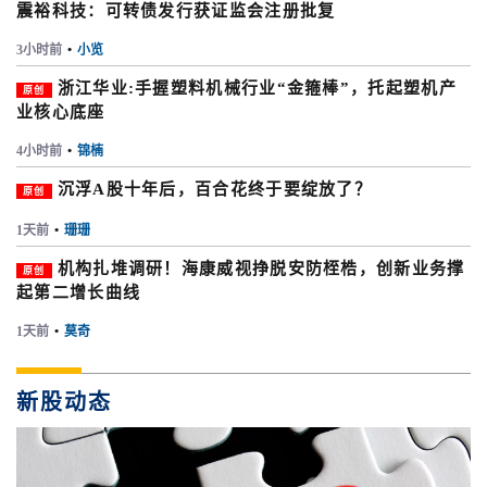
震裕科技：可转债发行获证监会注册批复
3小时前
•
小览
浙江华业:手握塑料机械行业“金箍棒”，托起塑机产
原创
业核心底座
4小时前
•
锦楠
沉浮A股十年后，百合花终于要绽放了？
原创
1天前
•
珊珊
机构扎堆调研！海康威视挣脱安防桎梏，创新业务撑
原创
起第二增长曲线
1天前
•
莫奇
新股动态