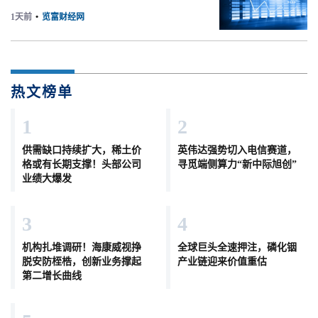
1天前
•
览富财经网
热文榜单
1
2
供需缺口持续扩大，稀土价
英伟达强势切入电信赛道，
格或有长期支撑！头部公司
寻觅端侧算力“新中际旭创”
业绩大爆发
3
4
机构扎堆调研！海康威视挣
全球巨头全速押注，磷化铟
脱安防桎梏，创新业务撑起
产业链迎来价值重估
第二增长曲线