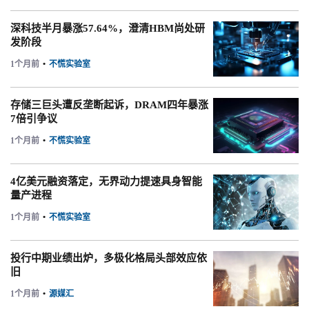
深科技半月暴涨57.64%，澄清HBM尚处研
发阶段
1个月前
•
不慌实验室
存储三巨头遭反垄断起诉，DRAM四年暴涨
7倍引争议
1个月前
•
不慌实验室
4亿美元融资落定，无界动力提速具身智能
量产进程
1个月前
•
不慌实验室
投行中期业绩出炉，多极化格局头部效应依
旧
1个月前
•
源媒汇