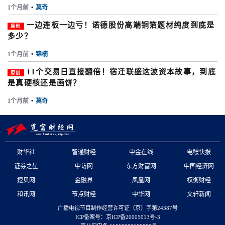
1个月前
•
莫奇
一边连板一边亏！诺德股份高端铜箔题材纯度到底是
原创
多少？
1个月前
•
锦楠
11个交易日直接翻倍！宿迁联盛这波资本故事，到底
原创
是真硬核还是画饼？
1个月前
•
莫奇
财华社
智通财经
中金在线
电鳗快报
证券之星
中访网
东方财富网
中国经济网
挖贝网
金融界
凤凰网
权衡财经
和讯网
节点财经
中华网
文轩新闻
广播电视节目制作经营许可证（京）字第24387号
ICP备案号：京ICP备20005013号-3