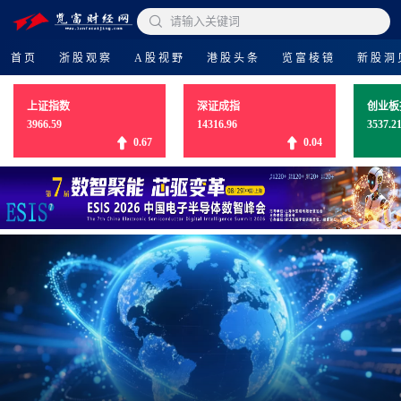

请输入关键词
首页
浙股观察
A股视野
港股头条
览富棱镜
新股洞
上证指数
深证成指
创业板
3966.59
14316.96
3537.2
0.67
0.04
