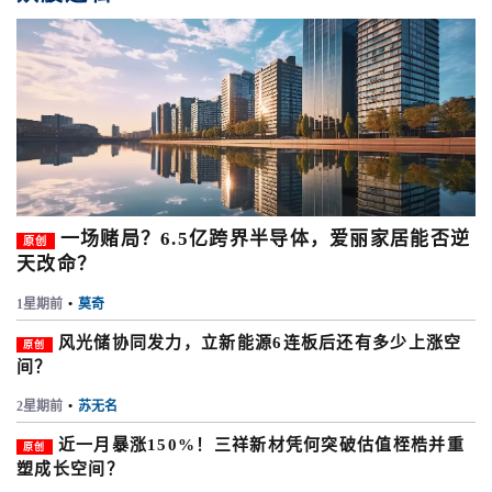
一场赌局？6.5亿跨界半导体，爱丽家居能否逆
原创
天改命？
1星期前
•
莫奇
风光储协同发力，立新能源6连板后还有多少上涨空
原创
间？
2星期前
•
苏无名
近一月暴涨150%！三祥新材凭何突破估值桎梏并重
原创
塑成长空间？