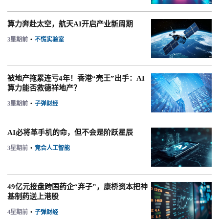
算力奔赴太空，航天AI开启产业新周期
3星期前
•
不慌实验室
被地产拖累连亏4年！香港“壳王”出手：AI
算力能否救德祥地产？
3星期前
•
子弹财经
AI必将革手机的命，但不会是阶跃星辰
3星期前
•
竞合人工智能
49亿元接盘跨国药企“弃子”，康桥资本把神
基制药送上港股
4星期前
•
子弹财经