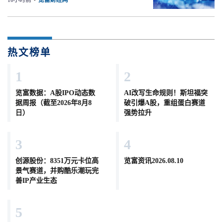
10小时前
•
览富财经网
热文榜单
1
2
览富数据：A股IPO动态数
AI改写生命规则！斯坦福突
据周报（截至2026年8月8
破引爆A股，重组蛋白赛道
日）
强势拉升
3
4
创源股份：8351万元卡位高
览富资讯2026.08.10
景气赛道，并购酷乐潮玩完
善IP产业生态
5