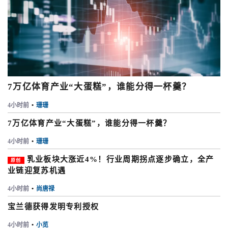
7万亿体育产业“大蛋糕”，谁能分得一杯羹？
4小时前
•
珊珊
7万亿体育产业“大蛋糕”，谁能分得一杯羹？
4小时前
•
珊珊
乳业板块大涨近4%！行业周期拐点逐步确立，全产
原创
业链迎复苏机遇
4小时前
•
尚唐禄
宝兰德获得发明专利授权
4小时前
•
小览