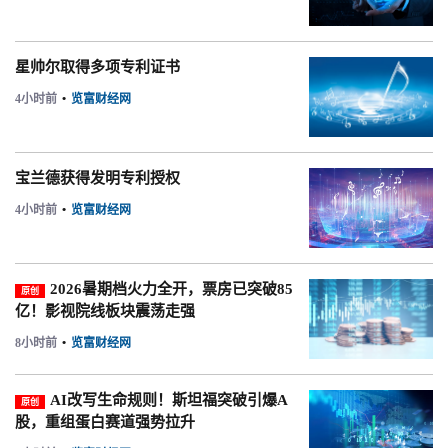
星帅尔取得多项专利证书
4小时前
•
览富财经网
宝兰德获得发明专利授权
4小时前
•
览富财经网
2026暑期档火力全开，票房已突破85
原创
亿！影视院线板块震荡走强
8小时前
•
览富财经网
AI改写生命规则！斯坦福突破引爆A
原创
股，重组蛋白赛道强势拉升