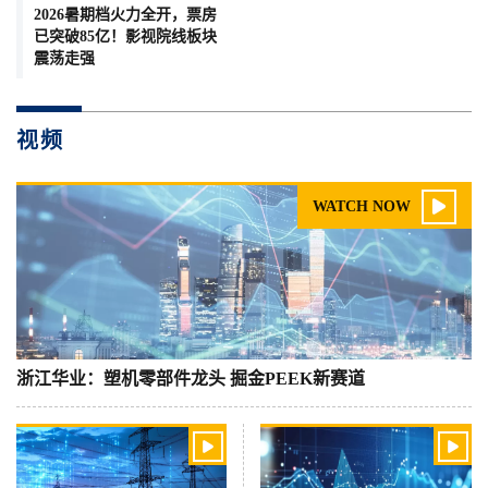
2026暑期档火力全开，票房
已突破85亿！影视院线板块
震荡走强
视频

WATCH NOW
浙江华业：塑机零部件龙头 掘金PEEK新赛道

