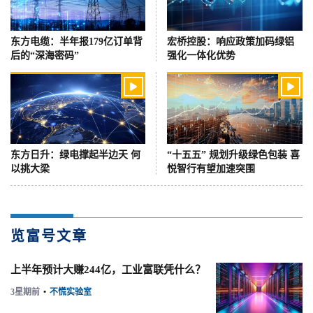
东方电缆：半年报179亿订单背
宏桥控股：响应政策加码绿铝
后的“深海密码”
强化一体化优势


东方日升：绿电撑起半边天 何
“十五五” 规划升级绿色包装 喜
以挑大梁
悦智行有望加速突围
览富号文章
上半年预计大赚244亿，工业富联凭什么？
3星期前
•
不慌实验室