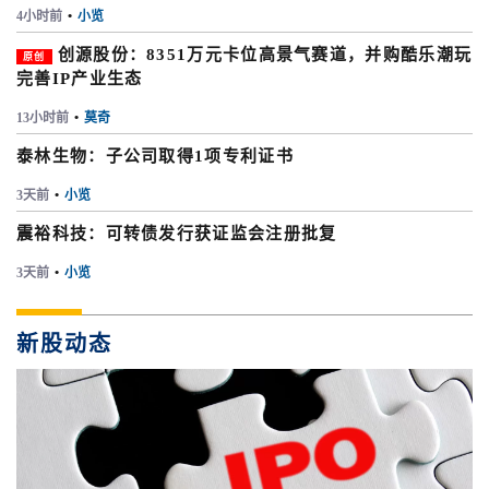
4小时前
•
小览
创源股份：8351万元卡位高景气赛道，并购酷乐潮玩
原创
完善IP产业生态
13小时前
•
莫奇
泰林生物：子公司取得1项专利证书
3天前
•
小览
震裕科技：可转债发行获证监会注册批复
3天前
•
小览
新股动态