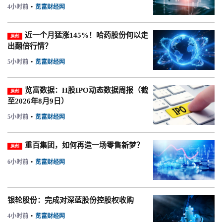
4小时前
•
览富财经网
近一个月猛涨145%！哈药股份何以走
原创
出翻倍行情？
5小时前
•
览富财经网
览富数据：H股IPO动态数据周报（截
原创
至2026年8月9日）
5小时前
•
览富财经网
重百集团，如何再造一场零售新梦？
原创
6小时前
•
览富财经网
银轮股份：完成对深蓝股份控股权收购
4小时前
•
览富财经网