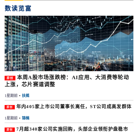
数读览富
本周A股市场涨跌榜：AI应用、大消费等轮动
原创
上涨，芯片赛道调整
1星期前
•
扶摇
年内405家上市公司董事长离任，ST公司成高发群体
原创
1星期前
•
锦楠
7月超340家公司实施回购，头部企业领衔护盘稳市
原创