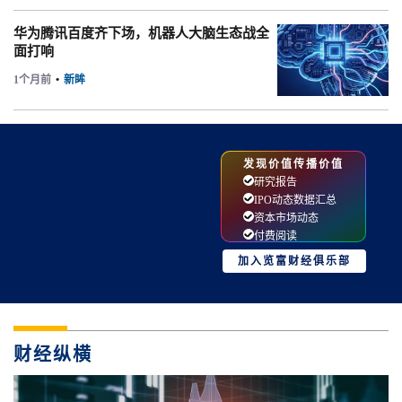
华为腾讯百度齐下场，机器人大脑生态战全
面打响
1个月前
•
新眸
发现价值传播价值
研究报告
IPO动态数据汇总
资本市场动态
付费阅读
加入览富财经俱乐部
财经纵横