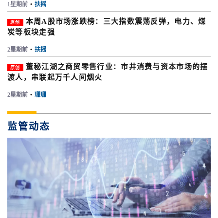
1星期前
•
扶摇
本周A股市场涨跌榜：三大指数震荡反弹，电力、煤
原创
炭等板块走强
2星期前
•
扶摇
董秘江湖之商贸零售行业：市井消费与资本市场的摆
原创
渡人，串联起万千人间烟火
2星期前
•
珊珊
监管动态