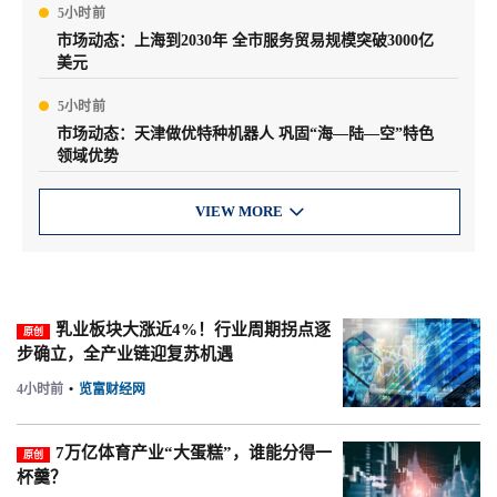
5小时前
市场动态：上海到2030年 全市服务贸易规模突破3000亿
美元
5小时前
市场动态：天津做优特种机器人 巩固“海—陆—空”特色
领域优势
VIEW MORE

乳业板块大涨近4%！行业周期拐点逐
原创
步确立，全产业链迎复苏机遇
4小时前
•
览富财经网
7万亿体育产业“大蛋糕”，谁能分得一
原创
杯羹？