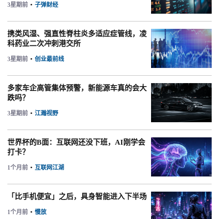
3星期前
•
子弹财经
携类风湿、强直性脊柱炎多适应症管线，凌
科药业二次冲刺港交所
3星期前
•
创业最前线
多家车企高管集体预警，新能源车真的会大
跌吗？
3星期前
•
江瀚视野
世界杯的B面：互联网还没下班，AI刚学会
打卡？
1个月前
•
互联网江湖
「比手机便宜」之后，具身智能进入下半场
1个月前
•
慢放