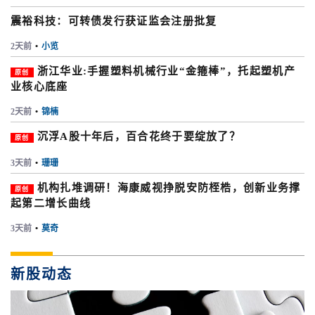
震裕科技：可转债发行获证监会注册批复
2天前
•
小览
浙江华业:手握塑料机械行业“金箍棒”，托起塑机产
原创
业核心底座
2天前
•
锦楠
沉浮A股十年后，百合花终于要绽放了？
原创
3天前
•
珊珊
机构扎堆调研！海康威视挣脱安防桎梏，创新业务撑
原创
起第二增长曲线
3天前
•
莫奇
新股动态