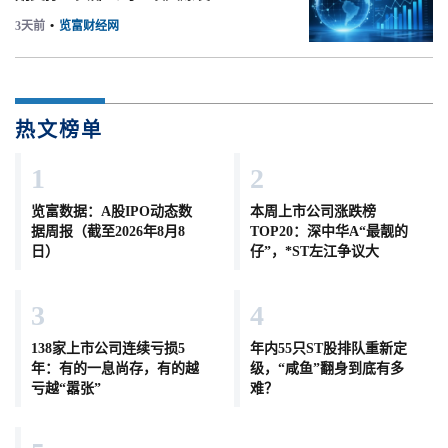
3天前
•
览富财经网
热文榜单
1
2
览富数据：A股IPO动态数
本周上市公司涨跌榜
据周报（截至2026年8月8
TOP20：深中华A“最靓的
日）
仔”，*ST左江争议大
3
4
138家上市公司连续亏损5
年内55只ST股排队重新定
年：有的一息尚存，有的越
级，“咸鱼”翻身到底有多
亏越“嚣张”
难？