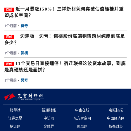
近一月暴涨150%！三祥新材凭何突破估值桎梏并重
原创
塑成长空间？
1个月前
•
莫奇
一边连板一边亏！诺德股份高端铜箔题材纯度到底是
原创
多少？
1个月前
•
锦楠
11个交易日直接翻倍！宿迁联盛这波资本故事，到底
原创
是真硬核还是画饼？
1个月前
•
莫奇
财华社
智通财经
中金在线
电鳗快报
证券之星
中访网
东方财富网
中国经济网
挖贝网
金融界
凤凰网
权衡财经