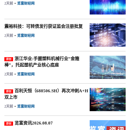
2天前
•
览富财经网
震裕科技：可转债发行获证监会注册批复
2天前
•
览富财经网
浙江华业:手握塑料机械行业“金箍
原创
棒”，托起塑机产业核心底座
2天前
•
览富财经网
百利天恒（688506.SH）再次冲刺A+H
原创
双上市
2天前
•
览富财经网
览富资讯2026.08.07
原创