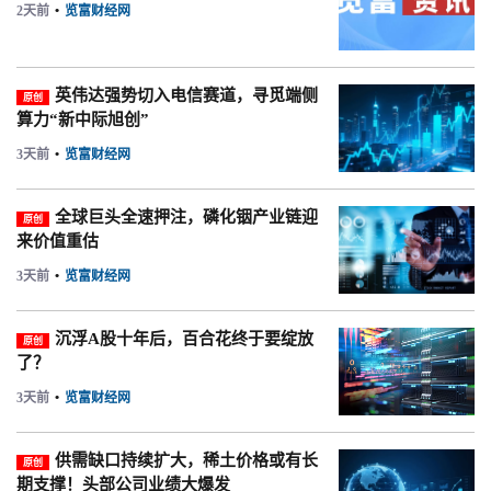
2天前
•
览富财经网
英伟达强势切入电信赛道，寻觅端侧
原创
算力“新中际旭创”
3天前
•
览富财经网
全球巨头全速押注，磷化铟产业链迎
原创
来价值重估
3天前
•
览富财经网
沉浮A股十年后，百合花终于要绽放
原创
了？
3天前
•
览富财经网
供需缺口持续扩大，稀土价格或有长
原创
期支撑！头部公司业绩大爆发