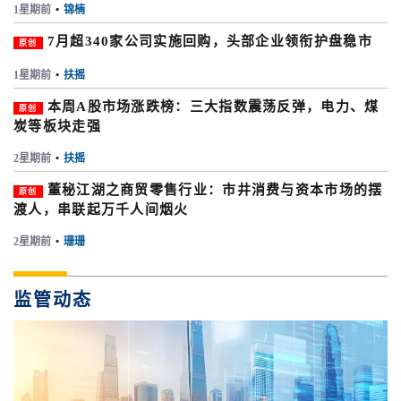
1星期前
•
锦楠
7月超340家公司实施回购，头部企业领衔护盘稳市
原创
1星期前
•
扶摇
本周A股市场涨跌榜：三大指数震荡反弹，电力、煤
原创
炭等板块走强
2星期前
•
扶摇
董秘江湖之商贸零售行业：市井消费与资本市场的摆
原创
渡人，串联起万千人间烟火
2星期前
•
珊珊
监管动态