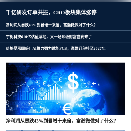
千亿研发订单共振，CRO板块集体涨停
净利润从暴跌43%到暴增十来倍，富瀚微做对了什么？
宇树科技610亿估值落地，又一场顶级财富盛宴来了
价格暴涨四倍！AI算力强力赋能PCB，高端订单排至2027年
净利润从暴跌43%到暴增十来倍，富瀚微做对了什么？