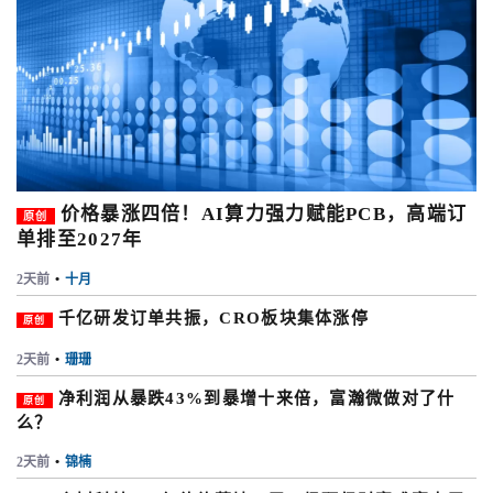
价格暴涨四倍！AI算力强力赋能PCB，高端订
原创
单排至2027年
2天前
•
十月
千亿研发订单共振，CRO板块集体涨停
原创
2天前
•
珊珊
净利润从暴跌43%到暴增十来倍，富瀚微做对了什
原创
么？
2天前
•
锦楠