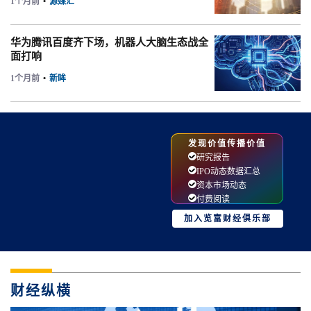
1个月前
•
源媒汇
华为腾讯百度齐下场，机器人大脑生态战全
面打响
1个月前
•
新眸
发现价值传播价值
研究报告
IPO动态数据汇总
资本市场动态
付费阅读
加入览富财经俱乐部
财经纵横