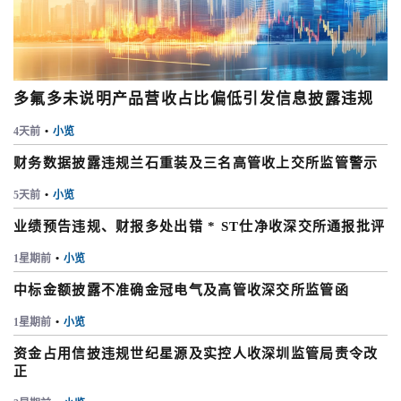
多氟多未说明产品营收占比偏低引发信息披露违规
4天前
•
小览
财务数据披露违规兰石重装及三名高管收上交所监管警示
5天前
•
小览
业绩预告违规、财报多处出错 * ST仕净收深交所通报批评
1星期前
•
小览
中标金额披露不准确金冠电气及高管收深交所监管函
1星期前
•
小览
资金占用信披违规世纪星源及实控人收深圳监管局责令改
正