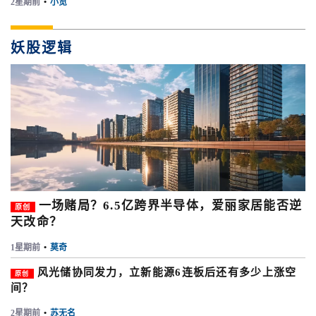
2星期前
•
小览
妖股逻辑
一场赌局？6.5亿跨界半导体，爱丽家居能否逆
原创
天改命？
1星期前
•
莫奇
风光储协同发力，立新能源6连板后还有多少上涨空
原创
间？
2星期前
•
苏无名