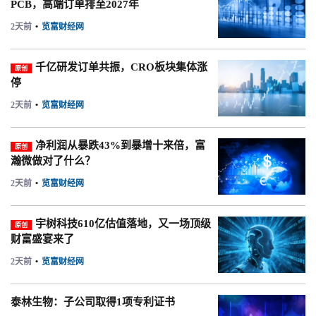
PCB，高端订单排至2027年
2天前
•
览富财经网
千亿研发订单共振，CRO板块集体涨
原创
停
2天前
•
览富财经网
净利润从暴跌43%到暴增十来倍，富
原创
瀚微做对了什么？
2天前
•
览富财经网
宇树科技610亿估值落地，又一场顶级
原创
财富盛宴来了
2天前
•
览富财经网
泰林生物：子公司取得1项专利证书