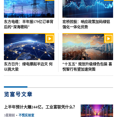
东方电缆：半年报179亿订单背
宏桥控股：响应政策加码绿铝
后的“深海密码”
强化一体化优势


东方日升：绿电撑起半边天 何
“十五五” 规划升级绿色包装 喜
以挑大梁
悦智行有望加速突围
览富号文章
上半年预计大赚244亿，工业富联凭什么？
3星期前
•
不慌实验室