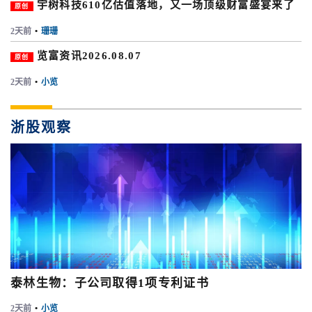
宇树科技610亿估值落地，又一场顶级财富盛宴来了
原创
2天前
•
珊珊
览富资讯2026.08.07
原创
2天前
•
小览
浙股观察
泰林生物：子公司取得1项专利证书
2天前
•
小览