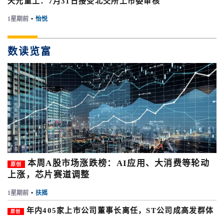
天元重工：7月31日接受北交所上市委审核
1星期前
•
怡悦
数读览富
本周A股市场涨跌榜：AI应用、大消费等轮动
原创
上涨，芯片赛道调整
1星期前
•
扶摇
年内405家上市公司董事长离任，ST公司成高发群体
原创