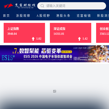

请输入关键词
首页
浙股观察
A股视野
港股头条
览富棱镜
新股洞
上证指数
深证成指
创业板
3940.04
14311.01
3563.1
1.02
1.42