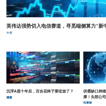
英伟达强势切入电信赛道，寻觅端侧算力“新
十月
沉浮A股十年后，百合花终于要绽放了？
供需缺口持续
撑！头部公司
珊珊
尚唐禄