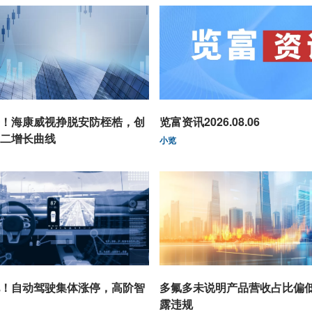
！海康威视挣脱安防桎梏，创
览富资讯2026.08.06
二增长曲线
小览
！自动驾驶集体涨停，高阶智
多氟多未说明产品营收占比偏
露违规