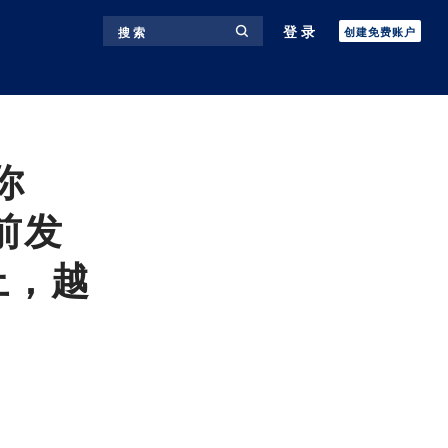
登录
搜 索
创建免费账户
你
前发
上，越