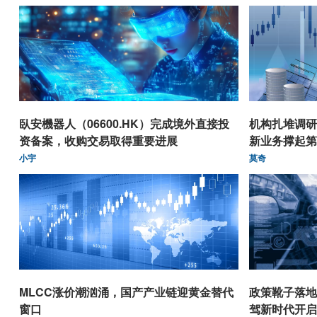
臥安機器人（06600.HK）完成境外直接投
机构扎堆调研
资备案，收购交易取得重要进展
新业务撑起第
小宇
莫奇
MLCC涨价潮汹涌，国产产业链迎黄金替代
政策靴子落地
窗口
驾新时代开启