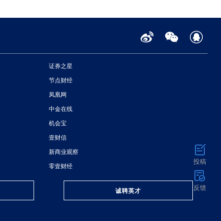
证券之星
节点财经
凤凰网
中金在线
机会宝
壹财信
新商业观察
投稿
零壹财经
反馈
诚聘英才