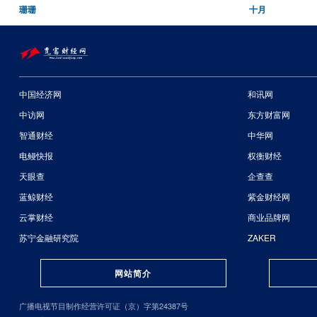
珊珊
十月
中国经济网
和讯网
中访网
东方财富网
智通财经
中华网
电鳗快报
权衡财经
天眼查
企查查
蓝鲸财经
紫金财经网
云掌财经
商业品牌网
苏宁金融研究院
ZAKER
网站简介
广播电视节目制作经营许可证（京）字第24387号