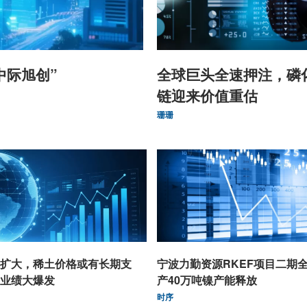
中际旭创”
全球巨头全速押注，磷
链迎来价值重估
珊珊
扩大，稀土价格或有长期支
宁波力勤资源RKEF项目二期
业绩大爆发
产40万吨镍产能释放
时序