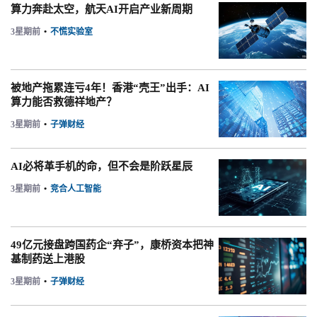
算力奔赴太空，航天AI开启产业新周期
3星期前
•
不慌实验室
被地产拖累连亏4年！香港“壳王”出手：AI
算力能否救德祥地产？
3星期前
•
子弹财经
AI必将革手机的命，但不会是阶跃星辰
3星期前
•
竞合人工智能
49亿元接盘跨国药企“弃子”，康桥资本把神
基制药送上港股
3星期前
•
子弹财经