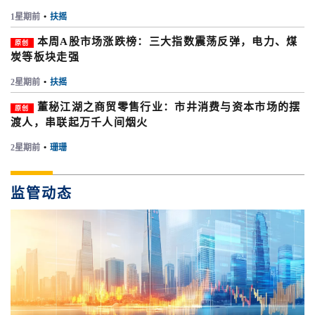
1星期前
•
扶摇
本周A股市场涨跌榜：三大指数震荡反弹，电力、煤
原创
炭等板块走强
2星期前
•
扶摇
董秘江湖之商贸零售行业：市井消费与资本市场的摆
原创
渡人，串联起万千人间烟火
2星期前
•
珊珊
监管动态