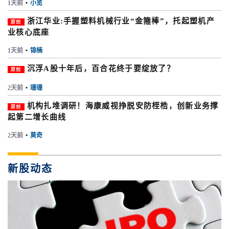
1天前
•
小览
浙江华业:手握塑料机械行业“金箍棒”，托起塑机产
原创
业核心底座
1天前
•
锦楠
沉浮A股十年后，百合花终于要绽放了？
原创
2天前
•
珊珊
机构扎堆调研！海康威视挣脱安防桎梏，创新业务撑
原创
起第二增长曲线
2天前
•
莫奇
新股动态