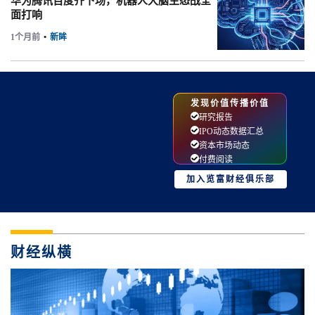
华为腾讯百度齐下场，机器人大脑生态战全
面打响
1个月前
•
新眸
发现价值传播价值
研究报告
IPO动态数据汇总
资本市场动态
付费阅读
加入览富财经俱乐部
财经纵横