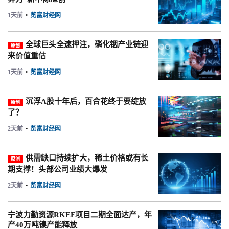
1天前
•
览富财经网
全球巨头全速押注，磷化铟产业链迎
原创
来价值重估
1天前
•
览富财经网
沉浮A股十年后，百合花终于要绽放
原创
了？
2天前
•
览富财经网
供需缺口持续扩大，稀土价格或有长
原创
期支撑！头部公司业绩大爆发
2天前
•
览富财经网
宁波力勤资源RKEF项目二期全面达产，年
产40万吨镍产能释放