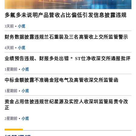
多氟多未说明产品营收占比偏低引发信息披露违规
3天前
•
小览
财务数据披露违规兰石重装及三名高管收上交所监管警示
4天前
•
小览
业绩预告违规、财报多处出错 * ST仕净收深交所通报批评
1星期前
•
小览
中标金额披露不准确金冠电气及高管收深交所监管函
1星期前
•
小览
资金占用信披违规世纪星源及实控人收深圳监管局责令改
正
2星期前
•
小览