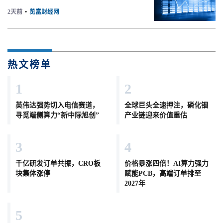
2天前
•
览富财经网
热文榜单
1
2
英伟达强势切入电信赛道，
全球巨头全速押注，磷化铟
寻觅端侧算力“新中际旭创”
产业链迎来价值重估
3
4
千亿研发订单共振，CRO板
价格暴涨四倍！AI算力强力
块集体涨停
赋能PCB，高端订单排至
2027年
5