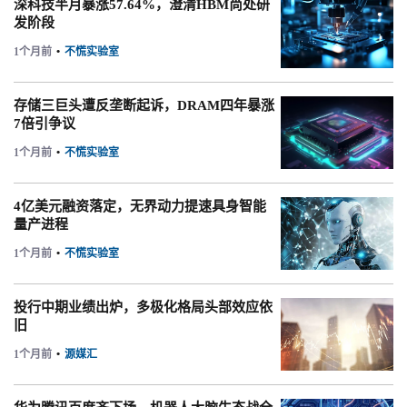
深科技半月暴涨57.64%，澄清HBM尚处研
发阶段
1个月前
•
不慌实验室
存储三巨头遭反垄断起诉，DRAM四年暴涨
7倍引争议
1个月前
•
不慌实验室
4亿美元融资落定，无界动力提速具身智能
量产进程
1个月前
•
不慌实验室
投行中期业绩出炉，多极化格局头部效应依
旧
1个月前
•
源媒汇