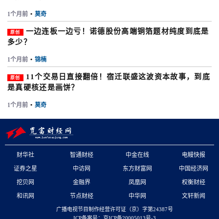
1个月前
•
莫奇
一边连板一边亏！诺德股份高端铜箔题材纯度到底是
原创
多少？
1个月前
•
锦楠
11个交易日直接翻倍！宿迁联盛这波资本故事，到底
原创
是真硬核还是画饼？
1个月前
•
莫奇
财华社
智通财经
中金在线
电鳗快报
证券之星
中访网
东方财富网
中国经济网
挖贝网
金融界
凤凰网
权衡财经
和讯网
节点财经
中华网
文轩新闻
广播电视节目制作经营许可证（京）字第24387号
ICP备案号：京ICP备20005013号-3