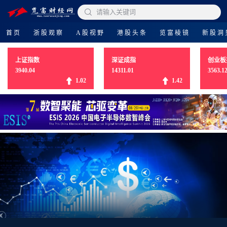

请输入关键词
首页
浙股观察
A股视野
港股头条
览富棱镜
新股洞
上证指数
深证成指
创业板
3940.04
14311.01
3563.1
1.02
1.42