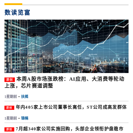
数读览富
本周A股市场涨跌榜：AI应用、大消费等轮动
原创
上涨，芯片赛道调整
1星期前
•
扶摇
年内405家上市公司董事长离任，ST公司成高发群体
原创
1星期前
•
锦楠
7月超340家公司实施回购，头部企业领衔护盘稳市
原创