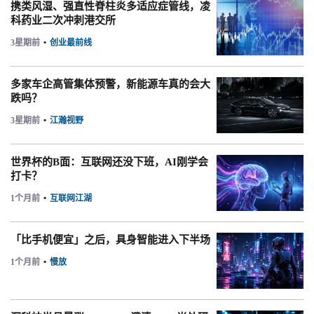
携类风湿、强直性脊柱炎多适应症管线，凌
科药业二次冲刺港交所
3星期前
•
创业最前线
多家车企高管集体预警，新能源车真的会大
跌吗？
3星期前
•
江瀚视野
世界杯的B面：互联网还没下班，AI刚学会
打卡？
1个月前
•
互联网江湖
「比手机便宜」之后，具身智能进入下半场
1个月前
•
慢放