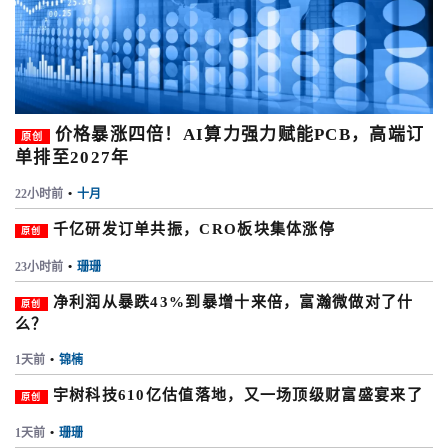
价格暴涨四倍！AI算力强力赋能PCB，高端订
原创
单排至2027年
22小时前
•
十月
千亿研发订单共振，CRO板块集体涨停
原创
23小时前
•
珊珊
净利润从暴跌43%到暴增十来倍，富瀚微做对了什
原创
么？
1天前
•
锦楠
宇树科技610亿估值落地，又一场顶级财富盛宴来了
原创
1天前
•
珊珊