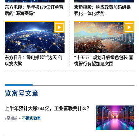
东方电缆：半年报179亿订单背
宏桥控股：响应政策加码绿铝
后的“深海密码”
强化一体化优势


东方日升：绿电撑起半边天 何
“十五五” 规划升级绿色包装 喜
以挑大梁
悦智行有望加速突围
览富号文章
上半年预计大赚244亿，工业富联凭什么？
3星期前
•
不慌实验室