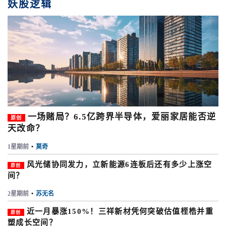
妖股逻辑
一场赌局？6.5亿跨界半导体，爱丽家居能否逆
原创
天改命？
1星期前
•
莫奇
风光储协同发力，立新能源6连板后还有多少上涨空
原创
间？
2星期前
•
苏无名
近一月暴涨150%！三祥新材凭何突破估值桎梏并重
原创
塑成长空间？