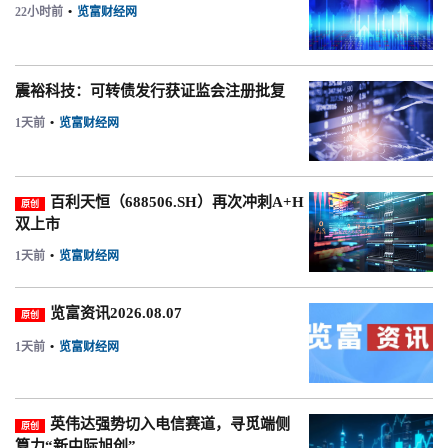
22小时前
•
览富财经网
震裕科技：可转债发行获证监会注册批复
1天前
•
览富财经网
百利天恒（688506.SH）再次冲刺A+H
原创
双上市
1天前
•
览富财经网
览富资讯2026.08.07
原创
1天前
•
览富财经网
英伟达强势切入电信赛道，寻觅端侧
原创
算力“新中际旭创”