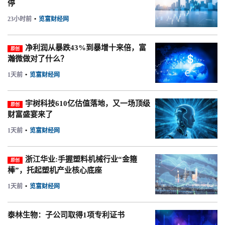
停
23小时前
•
览富财经网
净利润从暴跌43%到暴增十来倍，富
原创
瀚微做对了什么？
1天前
•
览富财经网
宇树科技610亿估值落地，又一场顶级
原创
财富盛宴来了
1天前
•
览富财经网
浙江华业:手握塑料机械行业“金箍
原创
棒”，托起塑机产业核心底座
1天前
•
览富财经网
泰林生物：子公司取得1项专利证书