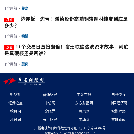
1个月前
•
莫奇
一边连板一边亏！诺德股份高端铜箔题材纯度到底是
原创
多少？
1个月前
•
锦楠
11个交易日直接翻倍！宿迁联盛这波资本故事，到底
原创
是真硬核还是画饼？
1个月前
•
莫奇
财华社
智通财经
中金在线
电鳗快报
证券之星
中访网
东方财富网
中国经济网
挖贝网
金融界
凤凰网
权衡财经
和讯网
节点财经
中华网
文轩新闻
广播电视节目制作经营许可证（京）字第24387号
ICP备案号：京ICP备20005013号-3