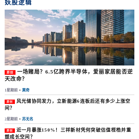
妖股逻辑
一场赌局？6.5亿跨界半导体，爱丽家居能否逆
原创
天改命？
1星期前
•
莫奇
风光储协同发力，立新能源6连板后还有多少上涨空
原创
间？
2星期前
•
苏无名
近一月暴涨150%！三祥新材凭何突破估值桎梏并重
原创
塑成长空间？