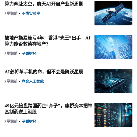
算力奔赴太空，航天AI开启产业新周期
3星期前
•
不慌实验室
被地产拖累连亏4年！香港“壳王”出手：AI
算力能否救德祥地产？
3星期前
•
子弹财经
AI必将革手机的命，但不会是阶跃星辰
3星期前
•
竞合人工智能
49亿元接盘跨国药企“弃子”，康桥资本把神
基制药送上港股
3星期前
•
子弹财经