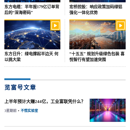
东方电缆：半年报179亿订单背
宏桥控股：响应政策加码绿铝
后的“深海密码”
强化一体化优势


东方日升：绿电撑起半边天 何
“十五五” 规划升级绿色包装 喜
以挑大梁
悦智行有望加速突围
览富号文章
上半年预计大赚244亿，工业富联凭什么？
3星期前
•
不慌实验室