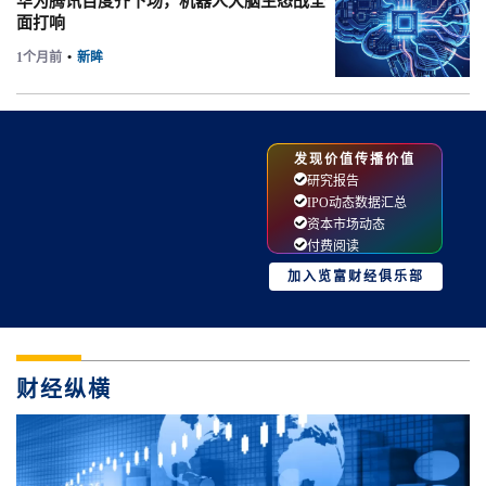
华为腾讯百度齐下场，机器人大脑生态战全
面打响
1个月前
•
新眸
发现价值传播价值
研究报告
IPO动态数据汇总
资本市场动态
付费阅读
加入览富财经俱乐部
财经纵横