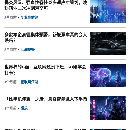
携类风湿、强直性脊柱炎多适应症管线，凌
科药业二次冲刺港交所
3星期前
•
创业最前线
多家车企高管集体预警，新能源车真的会大
跌吗？
3星期前
•
江瀚视野
世界杯的B面：互联网还没下班，AI刚学会
打卡？
1个月前
•
互联网江湖
「比手机便宜」之后，具身智能进入下半场
1个月前
•
慢放