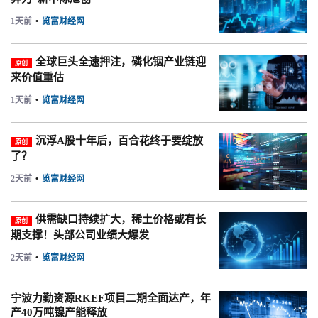
1天前
•
览富财经网
全球巨头全速押注，磷化铟产业链迎
原创
来价值重估
1天前
•
览富财经网
沉浮A股十年后，百合花终于要绽放
原创
了？
2天前
•
览富财经网
供需缺口持续扩大，稀土价格或有长
原创
期支撑！头部公司业绩大爆发
2天前
•
览富财经网
宁波力勤资源RKEF项目二期全面达产，年
产40万吨镍产能释放