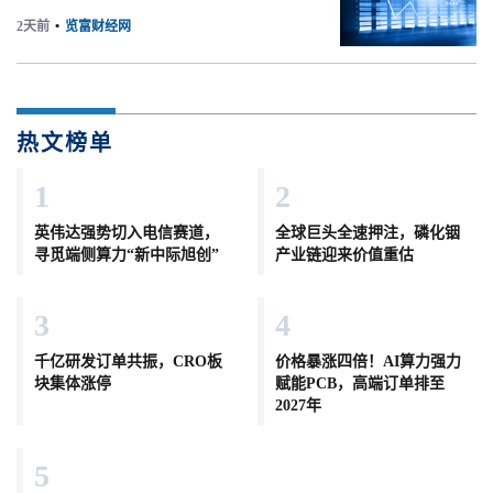
2天前
•
览富财经网
热文榜单
1
2
英伟达强势切入电信赛道，
全球巨头全速押注，磷化铟
寻觅端侧算力“新中际旭创”
产业链迎来价值重估
3
4
千亿研发订单共振，CRO板
价格暴涨四倍！AI算力强力
块集体涨停
赋能PCB，高端订单排至
2027年
5