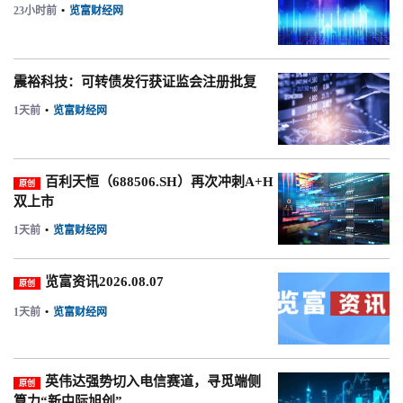
23小时前
•
览富财经网
震裕科技：可转债发行获证监会注册批复
1天前
•
览富财经网
百利天恒（688506.SH）再次冲刺A+H
原创
双上市
1天前
•
览富财经网
览富资讯2026.08.07
原创
1天前
•
览富财经网
英伟达强势切入电信赛道，寻觅端侧
原创
算力“新中际旭创”