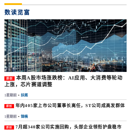
数读览富
本周A股市场涨跌榜：AI应用、大消费等轮动
原创
上涨，芯片赛道调整
1星期前
•
扶摇
年内405家上市公司董事长离任，ST公司成高发群体
原创
1星期前
•
锦楠
7月超340家公司实施回购，头部企业领衔护盘稳市
原创