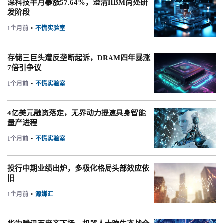
深科技半月暴涨57.64%，澄清HBM尚处研
发阶段
1个月前
•
不慌实验室
存储三巨头遭反垄断起诉，DRAM四年暴涨
7倍引争议
1个月前
•
不慌实验室
4亿美元融资落定，无界动力提速具身智能
量产进程
1个月前
•
不慌实验室
投行中期业绩出炉，多极化格局头部效应依
旧
1个月前
•
源媒汇