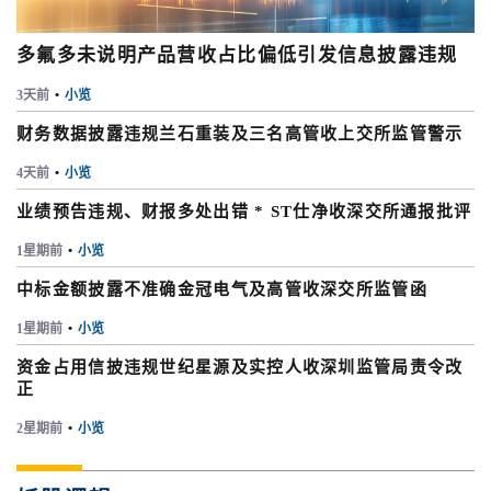
多氟多未说明产品营收占比偏低引发信息披露违规
3天前
•
小览
财务数据披露违规兰石重装及三名高管收上交所监管警示
4天前
•
小览
业绩预告违规、财报多处出错 * ST仕净收深交所通报批评
1星期前
•
小览
中标金额披露不准确金冠电气及高管收深交所监管函
1星期前
•
小览
资金占用信披违规世纪星源及实控人收深圳监管局责令改
正
2星期前
•
小览