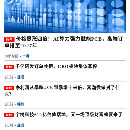
价格暴涨四倍！AI算力强力赋能PCB，高端订
原创
单排至2027年
23小时前
•
十月
千亿研发订单共振，CRO板块集体涨停
原创
1天前
•
珊珊
净利润从暴跌43%到暴增十来倍，富瀚微做对了什
原创
么？
1天前
•
锦楠
宇树科技610亿估值落地，又一场顶级财富盛宴来了
原创
1天前
•
珊珊