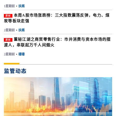
1星期前
•
扶摇
本周A股市场涨跌榜：三大指数震荡反弹，电力、煤
原创
炭等板块走强
2星期前
•
扶摇
董秘江湖之商贸零售行业：市井消费与资本市场的摆
原创
渡人，串联起万千人间烟火
2星期前
•
珊珊
监管动态