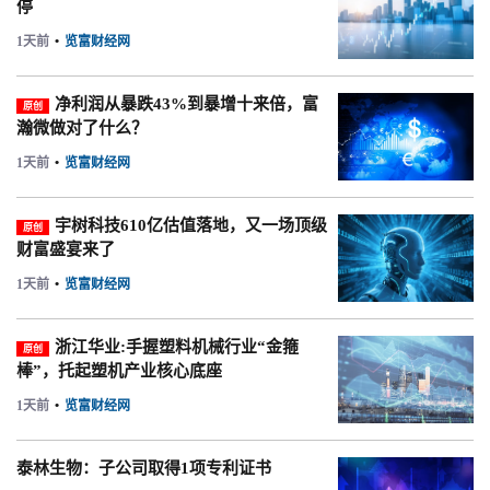
停
1天前
•
览富财经网
净利润从暴跌43%到暴增十来倍，富
原创
瀚微做对了什么？
1天前
•
览富财经网
宇树科技610亿估值落地，又一场顶级
原创
财富盛宴来了
1天前
•
览富财经网
浙江华业:手握塑料机械行业“金箍
原创
棒”，托起塑机产业核心底座
1天前
•
览富财经网
泰林生物：子公司取得1项专利证书