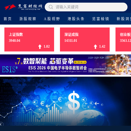

请输入关键词
首页
浙股观察
A股视野
港股头条
览富棱镜
新股洞
上证指数
深证成指
创业板
3940.04
14311.01
3563.1
1.02
1.42
