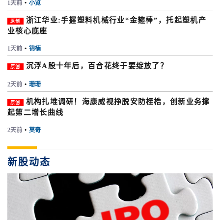
1天前
•
小览
浙江华业:手握塑料机械行业“金箍棒”，托起塑机产
原创
业核心底座
1天前
•
锦楠
沉浮A股十年后，百合花终于要绽放了？
原创
2天前
•
珊珊
机构扎堆调研！海康威视挣脱安防桎梏，创新业务撑
原创
起第二增长曲线
2天前
•
莫奇
新股动态