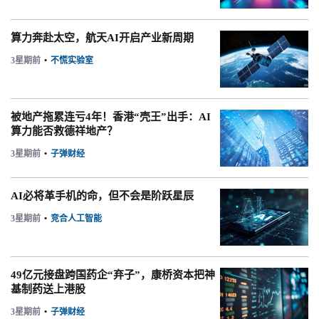
算力奔赴太空，航天AI开启产业新周期
3星期前
•
不慌实验室
被地产拖累连亏4年！香港“壳王”出手：AI
算力能否救德祥地产？
3星期前
•
子弹财经
AI必将革手机的命，但不会是阶跃星辰
3星期前
•
竞合人工智能
49亿元接盘跨国药企“弃子”，康桥资本把神
基制药送上港股
3星期前
•
子弹财经