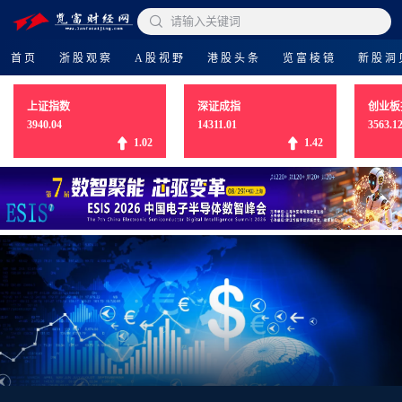

请输入关键词
首页
浙股观察
A股视野
港股头条
览富棱镜
新股洞
上证指数
深证成指
创业板
3940.04
14311.01
3563.1
1.02
1.42