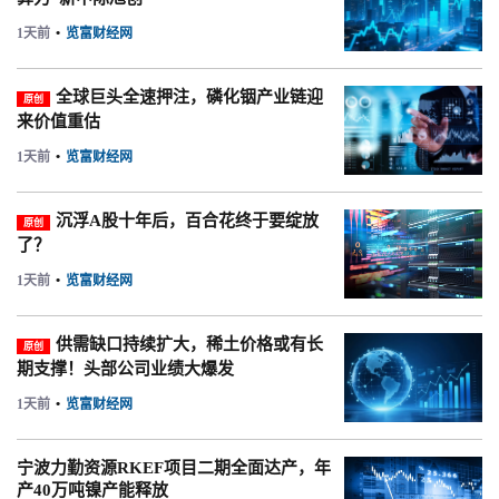
1天前
•
览富财经网
全球巨头全速押注，磷化铟产业链迎
原创
来价值重估
1天前
•
览富财经网
沉浮A股十年后，百合花终于要绽放
原创
了？
1天前
•
览富财经网
供需缺口持续扩大，稀土价格或有长
原创
期支撑！头部公司业绩大爆发
1天前
•
览富财经网
宁波力勤资源RKEF项目二期全面达产，年
产40万吨镍产能释放