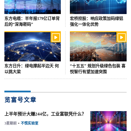
东方电缆：半年报179亿订单背
宏桥控股：响应政策加码绿铝
后的“深海密码”
强化一体化优势


东方日升：绿电撑起半边天 何
“十五五” 规划升级绿色包装 喜
以挑大梁
悦智行有望加速突围
览富号文章
上半年预计大赚244亿，工业富联凭什么？
3星期前
•
不慌实验室