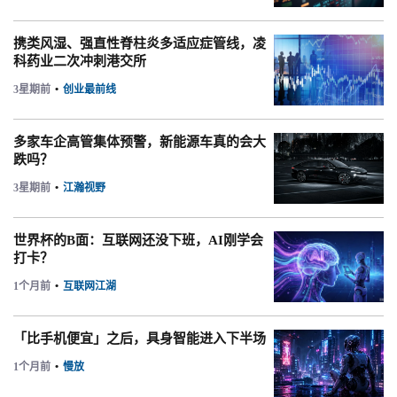
携类风湿、强直性脊柱炎多适应症管线，凌
科药业二次冲刺港交所
3星期前
•
创业最前线
多家车企高管集体预警，新能源车真的会大
跌吗？
3星期前
•
江瀚视野
世界杯的B面：互联网还没下班，AI刚学会
打卡？
1个月前
•
互联网江湖
「比手机便宜」之后，具身智能进入下半场
1个月前
•
慢放