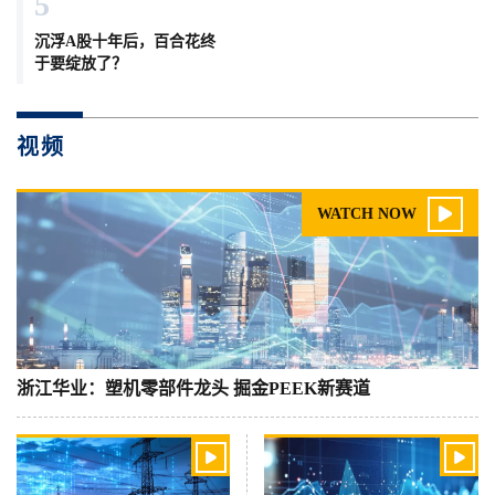
5
沉浮A股十年后，百合花终
于要绽放了？
视频

WATCH NOW
浙江华业：塑机零部件龙头 掘金PEEK新赛道

