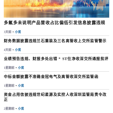
多氟多未说明产品营收占比偏低引发信息披露违规
3天前
•
小览
财务数据披露违规兰石重装及三名高管收上交所监管警示
4天前
•
小览
业绩预告违规、财报多处出错 * ST仕净收深交所通报批评
1星期前
•
小览
中标金额披露不准确金冠电气及高管收深交所监管函
1星期前
•
小览
资金占用信披违规世纪星源及实控人收深圳监管局责令改
正
2星期前
•
小览