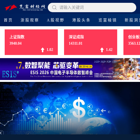

请输入关键词
首页
浙股观察
A股视野
港股头条
览富棱镜
新股洞
上证指数
深证成指
创业板
3940.04
14311.01
3563.1
1.02
1.42