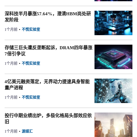
深科技半月暴涨57.64%，澄清HBM尚处研
发阶段
1个月前
•
不慌实验室
存储三巨头遭反垄断起诉，DRAM四年暴涨
7倍引争议
1个月前
•
不慌实验室
4亿美元融资落定，无界动力提速具身智能
量产进程
1个月前
•
不慌实验室
投行中期业绩出炉，多极化格局头部效应依
旧
1个月前
•
源媒汇