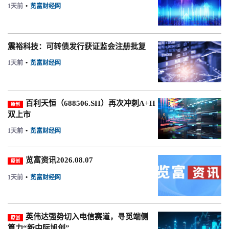
1天前
•
览富财经网
震裕科技：可转债发行获证监会注册批复
1天前
•
览富财经网
百利天恒（688506.SH）再次冲刺A+H
原创
双上市
1天前
•
览富财经网
览富资讯2026.08.07
原创
1天前
•
览富财经网
英伟达强势切入电信赛道，寻觅端侧
原创
算力“新中际旭创”