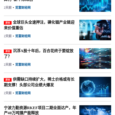
2天前
•
览富财经网
全球巨头全速押注，磷化铟产业链迎
原创
来价值重估
2天前
•
览富财经网
沉浮A股十年后，百合花终于要绽放
原创
了？
2天前
•
览富财经网
供需缺口持续扩大，稀土价格或有长
原创
期支撑！头部公司业绩大爆发
2天前
•
览富财经网
宁波力勤资源RKEF项目二期全面达产，年
产40万吨镍产能释放