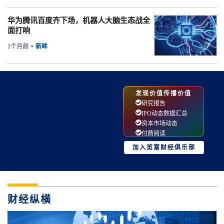
华为腾讯百度齐下场，机器人大脑生态战全
面打响
1个月前
•
新眸
发现价值传播价值
研究报告
IPO动态数据汇总
资本市场动态
付费阅读
加入览富财经俱乐部
财经纵横