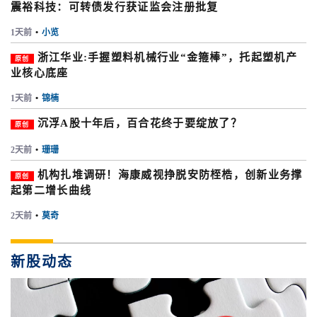
震裕科技：可转债发行获证监会注册批复
1天前
•
小览
浙江华业:手握塑料机械行业“金箍棒”，托起塑机产
原创
业核心底座
1天前
•
锦楠
沉浮A股十年后，百合花终于要绽放了？
原创
2天前
•
珊珊
机构扎堆调研！海康威视挣脱安防桎梏，创新业务撑
原创
起第二增长曲线
2天前
•
莫奇
新股动态