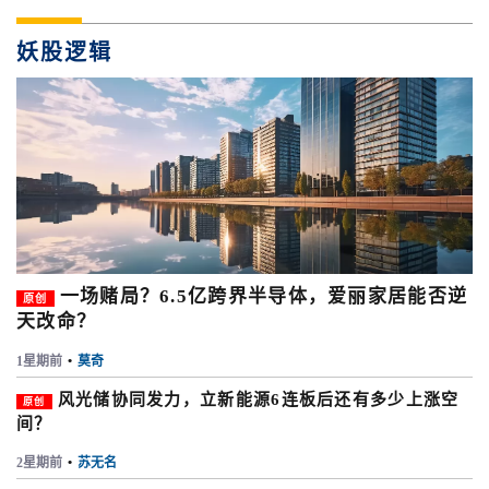
妖股逻辑
一场赌局？6.5亿跨界半导体，爱丽家居能否逆
原创
天改命？
1星期前
•
莫奇
风光储协同发力，立新能源6连板后还有多少上涨空
原创
间？
2星期前
•
苏无名