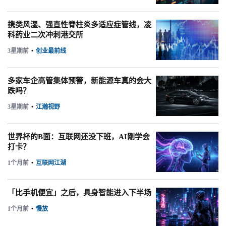
携类风湿、强直性脊柱炎多适应症管线，凌
科药业二次冲刺港交所
3星期前
•
创业最前线
多家车企高管集体预警，新能源车真的会大
跌吗？
3星期前
•
江瀚视野
世界杯的B面：互联网还没下班，AI刚学会
打卡？
1个月前
•
互联网江湖
「比手机便宜」之后，具身智能进入下半场
1个月前
•
慢放