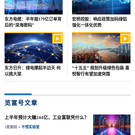
东方电缆：半年报179亿订单背
宏桥控股：响应政策加码绿铝
后的“深海密码”
强化一体化优势


东方日升：绿电撑起半边天 何
“十五五” 规划升级绿色包装 喜
以挑大梁
悦智行有望加速突围
览富号文章
上半年预计大赚244亿，工业富联凭什么？
3星期前
•
不慌实验室