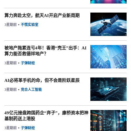
算力奔赴太空，航天AI开启产业新周期
3星期前
•
不慌实验室
被地产拖累连亏4年！香港“壳王”出手：AI
算力能否救德祥地产？
3星期前
•
子弹财经
AI必将革手机的命，但不会是阶跃星辰
3星期前
•
竞合人工智能
49亿元接盘跨国药企“弃子”，康桥资本把神
基制药送上港股
3星期前
•
子弹财经