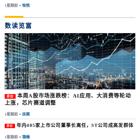
1星期前
•
怡悦
数读览富
本周A股市场涨跌榜：AI应用、大消费等轮动
原创
上涨，芯片赛道调整
1星期前
•
扶摇
年内405家上市公司董事长离任，ST公司成高发群体
原创
1星期前
•
锦楠