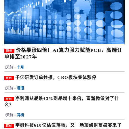
价格暴涨四倍！AI算力强力赋能PCB，高端订
原创
单排至2027年
1天前
•
十月
千亿研发订单共振，CRO板块集体涨停
原创
1天前
•
珊珊
净利润从暴跌43%到暴增十来倍，富瀚微做对了什
原创
么？
1天前
•
锦楠
宇树科技610亿估值落地，又一场顶级财富盛宴来了
原创