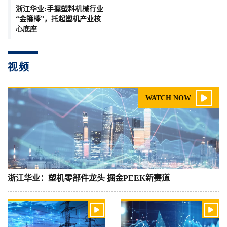
浙江华业:手握塑料机械行业
“金箍棒”，托起塑机产业核
心底座
视频

WATCH NOW
浙江华业：塑机零部件龙头 掘金PEEK新赛道

