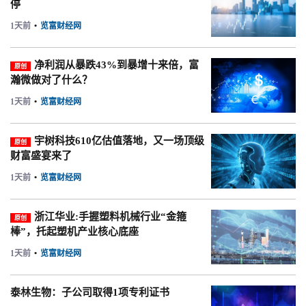
停
1天前
•
览富财经网
净利润从暴跌43%到暴增十来倍，富
原创
瀚微做对了什么？
1天前
•
览富财经网
宇树科技610亿估值落地，又一场顶级
原创
财富盛宴来了
1天前
•
览富财经网
浙江华业:手握塑料机械行业“金箍
原创
棒”，托起塑机产业核心底座
1天前
•
览富财经网
泰林生物：子公司取得1项专利证书