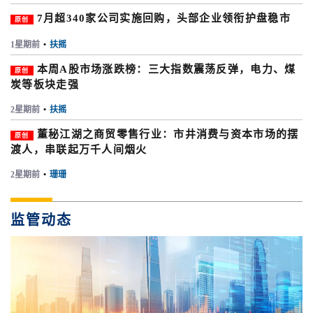
7月超340家公司实施回购，头部企业领衔护盘稳市
原创
1星期前
•
扶摇
本周A股市场涨跌榜：三大指数震荡反弹，电力、煤
原创
炭等板块走强
2星期前
•
扶摇
董秘江湖之商贸零售行业：市井消费与资本市场的摆
原创
渡人，串联起万千人间烟火
2星期前
•
珊珊
监管动态