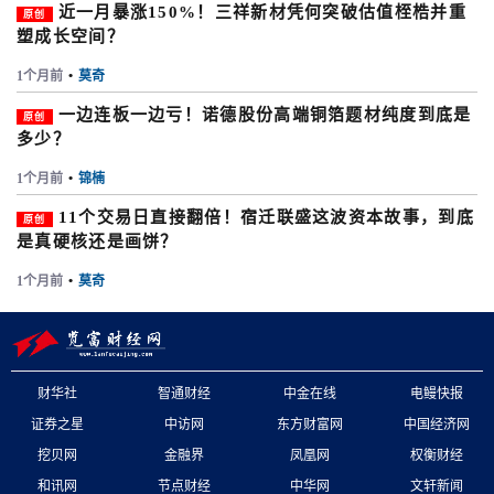
近一月暴涨150%！三祥新材凭何突破估值桎梏并重
原创
塑成长空间？
1个月前
•
莫奇
一边连板一边亏！诺德股份高端铜箔题材纯度到底是
原创
多少？
1个月前
•
锦楠
11个交易日直接翻倍！宿迁联盛这波资本故事，到底
原创
是真硬核还是画饼？
1个月前
•
莫奇
财华社
智通财经
中金在线
电鳗快报
证券之星
中访网
东方财富网
中国经济网
挖贝网
金融界
凤凰网
权衡财经
和讯网
节点财经
中华网
文轩新闻