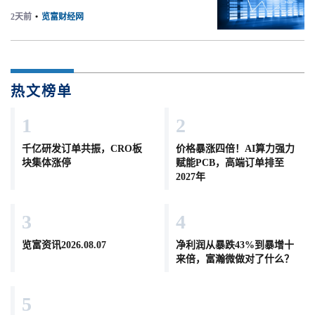
2天前
•
览富财经网
热文榜单
1
2
千亿研发订单共振，CRO板
价格暴涨四倍！AI算力强力
块集体涨停
赋能PCB，高端订单排至
2027年
3
4
览富资讯2026.08.07
净利润从暴跌43%到暴增十
来倍，富瀚微做对了什么？
5