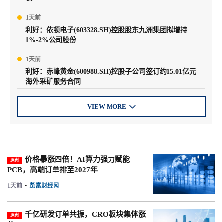
1天前
利好：依顿电子(603328.SH)控股股东九洲集团拟增持
1%-2%公司股份
1天前
利好：赤峰黄金(600988.SH)控股子公司签订约15.01亿元
海外采矿服务合同
VIEW MORE

价格暴涨四倍！AI算力强力赋能
原创
PCB，高端订单排至2027年
1天前
•
览富财经网
千亿研发订单共振，CRO板块集体涨
原创