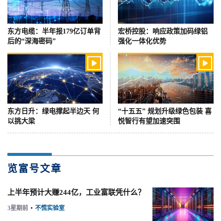
东方电缆：半年报179亿订单背
宏桥控股：响应政策加码绿铝
后的“深海密码”
强化一体化优势


东方日升：绿电撑起半边天 何
“十五五” 规划升级绿色包装 喜
以挑大梁
悦智行有望加速突围
览富号文章
上半年预计大赚244亿，工业富联凭什么？
3星期前
•
不慌实验室