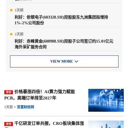
1天前
利好：依顿电子(603328.SH)控股股东九洲集团拟增持
1%-2%公司股份
1天前
利好：赤峰黄金(600988.SH)控股子公司签订约15.01亿元
海外采矿服务合同
VIEW MORE

价格暴涨四倍！AI算力强力赋能
原创
PCB，高端订单排至2027年
1天前
•
览富财经网
千亿研发订单共振，CRO板块集体涨
原创