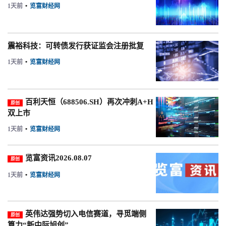
1天前
•
览富财经网
震裕科技：可转债发行获证监会注册批复
1天前
•
览富财经网
百利天恒（688506.SH）再次冲刺A+H
原创
双上市
1天前
•
览富财经网
览富资讯2026.08.07
原创
1天前
•
览富财经网
英伟达强势切入电信赛道，寻觅端侧
原创
算力“新中际旭创”