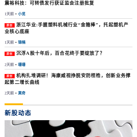
震裕科技：可转债发行获证监会注册批复
1天前
•
小览
浙江华业:手握塑料机械行业“金箍棒”，托起塑机产
原创
业核心底座
1天前
•
锦楠
沉浮A股十年后，百合花终于要绽放了？
原创
2天前
•
珊珊
机构扎堆调研！海康威视挣脱安防桎梏，创新业务撑
原创
起第二增长曲线
2天前
•
莫奇
新股动态