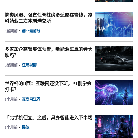
携类风湿、强直性脊柱炎多适应症管线，凌
科药业二次冲刺港交所
3星期前
•
创业最前线
多家车企高管集体预警，新能源车真的会大
跌吗？
3星期前
•
江瀚视野
世界杯的B面：互联网还没下班，AI刚学会
打卡？
1个月前
•
互联网江湖
「比手机便宜」之后，具身智能进入下半场
1个月前
•
慢放