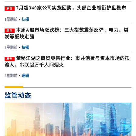
7月超340家公司实施回购，头部企业领衔护盘稳市
原创
1星期前
•
扶摇
本周A股市场涨跌榜：三大指数震荡反弹，电力、煤
原创
炭等板块走强
2星期前
•
扶摇
董秘江湖之商贸零售行业：市井消费与资本市场的摆
原创
渡人，串联起万千人间烟火
2星期前
•
珊珊
监管动态