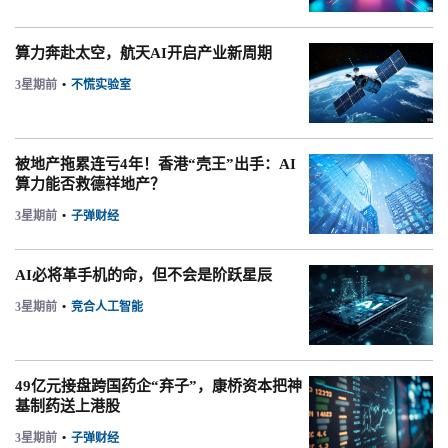
算力奔赴太空，航天AI开启产业新周期
3星期前
•
不慌实验室
被地产拖累连亏4年！香港“壳王”出手：AI
算力能否救德祥地产？
3星期前
•
子弹财经
AI必将革手机的命，但不会是阶跃星辰
3星期前
•
竞合人工智能
49亿元接盘跨国药企“弃子”，康桥资本把神
基制药送上港股
3星期前
•
子弹财经