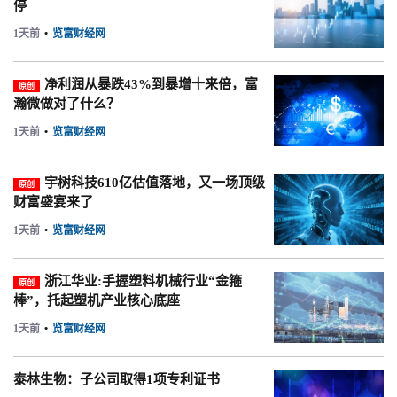
停
1天前
•
览富财经网
净利润从暴跌43%到暴增十来倍，富
原创
瀚微做对了什么？
1天前
•
览富财经网
宇树科技610亿估值落地，又一场顶级
原创
财富盛宴来了
1天前
•
览富财经网
浙江华业:手握塑料机械行业“金箍
原创
棒”，托起塑机产业核心底座
1天前
•
览富财经网
泰林生物：子公司取得1项专利证书