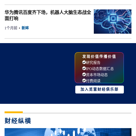
华为腾讯百度齐下场，机器人大脑生态战全
面打响
1个月前
•
新眸
发现价值传播价值
研究报告
IPO动态数据汇总
资本市场动态
付费阅读
加入览富财经俱乐部
财经纵横