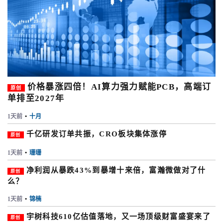
价格暴涨四倍！AI算力强力赋能PCB，高端订
原创
单排至2027年
1天前
•
十月
千亿研发订单共振，CRO板块集体涨停
原创
1天前
•
珊珊
净利润从暴跌43%到暴增十来倍，富瀚微做对了什
原创
么？
1天前
•
锦楠
宇树科技610亿估值落地，又一场顶级财富盛宴来了
原创