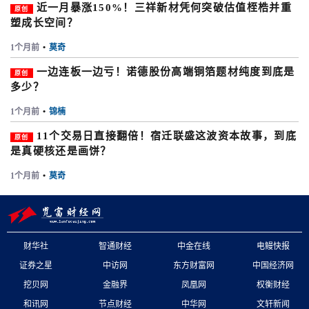
近一月暴涨150%！三祥新材凭何突破估值桎梏并重
原创
塑成长空间？
1个月前
•
莫奇
一边连板一边亏！诺德股份高端铜箔题材纯度到底是
原创
多少？
1个月前
•
锦楠
11个交易日直接翻倍！宿迁联盛这波资本故事，到底
原创
是真硬核还是画饼？
1个月前
•
莫奇
财华社
智通财经
中金在线
电鳗快报
证券之星
中访网
东方财富网
中国经济网
挖贝网
金融界
凤凰网
权衡财经
和讯网
节点财经
中华网
文轩新闻