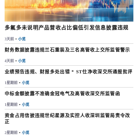
多氟多未说明产品营收占比偏低引发信息披露违规
3天前
•
小览
财务数据披露违规兰石重装及三名高管收上交所监管警示
4天前
•
小览
业绩预告违规、财报多处出错 * ST仕净收深交所通报批评
1星期前
•
小览
中标金额披露不准确金冠电气及高管收深交所监管函
1星期前
•
小览
资金占用信披违规世纪星源及实控人收深圳监管局责令改
正
2星期前
•
小览