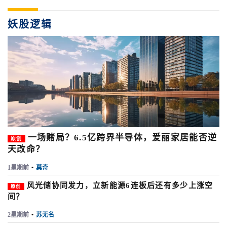
妖股逻辑
一场赌局？6.5亿跨界半导体，爱丽家居能否逆
原创
天改命？
1星期前
•
莫奇
风光储协同发力，立新能源6连板后还有多少上涨空
原创
间？
2星期前
•
苏无名