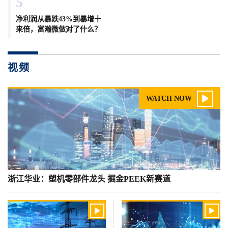
5
净利润从暴跌43%到暴增十
来倍，富瀚微做对了什么？
视频

WATCH NOW
浙江华业：塑机零部件龙头 掘金PEEK新赛道

