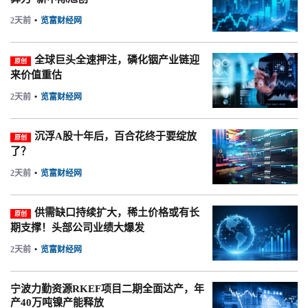
2天前
•
览富财经网
全球巨头全速押注，磷化铟产业链迎
原创
来价值重估
2天前
•
览富财经网
沉浮A股十年后，百合花终于要绽放
原创
了？
2天前
•
览富财经网
供需缺口持续扩大，稀土价格或有长
原创
期支撑！头部公司业绩大爆发
2天前
•
览富财经网
宁波力勤资源RKEF项目二期全面达产，年
产40万吨镍产能释放