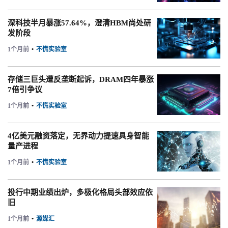
深科技半月暴涨57.64%，澄清HBM尚处研
发阶段
1个月前
•
不慌实验室
存储三巨头遭反垄断起诉，DRAM四年暴涨
7倍引争议
1个月前
•
不慌实验室
4亿美元融资落定，无界动力提速具身智能
量产进程
1个月前
•
不慌实验室
投行中期业绩出炉，多极化格局头部效应依
旧
1个月前
•
源媒汇