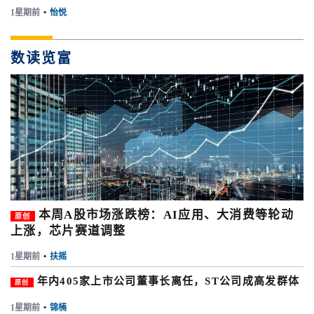
1星期前
•
怡悦
数读览富
本周A股市场涨跌榜：AI应用、大消费等轮动
原创
上涨，芯片赛道调整
1星期前
•
扶摇
年内405家上市公司董事长离任，ST公司成高发群体
原创
1星期前
•
锦楠