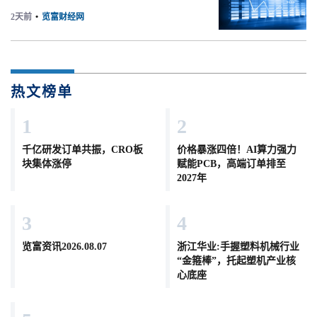
2天前
•
览富财经网
热文榜单
1
2
千亿研发订单共振，CRO板
价格暴涨四倍！AI算力强力
块集体涨停
赋能PCB，高端订单排至
2027年
3
4
览富资讯2026.08.07
浙江华业:手握塑料机械行业
“金箍棒”，托起塑机产业核
心底座