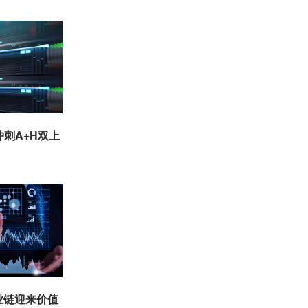
冲刺A+H双上
业链迎来价值