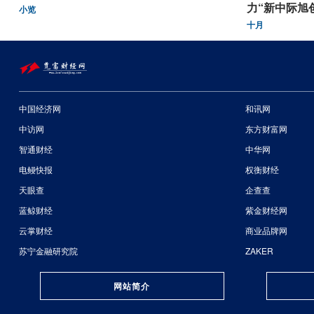
力“新中际旭
小览
十月
中国经济网
和讯网
中访网
东方财富网
智通财经
中华网
电鳗快报
权衡财经
天眼查
企查查
蓝鲸财经
紫金财经网
云掌财经
商业品牌网
苏宁金融研究院
ZAKER
网站简介