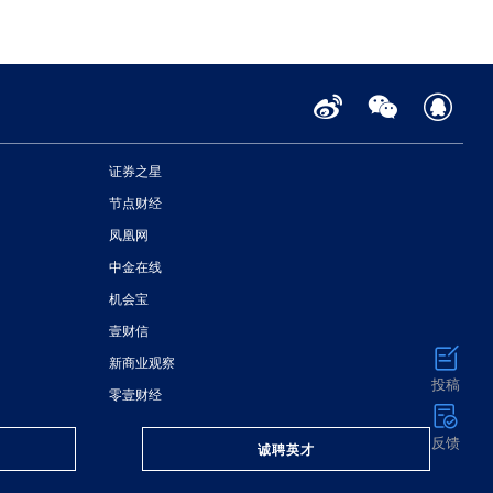
证券之星
节点财经
凤凰网
中金在线
机会宝
壹财信
新商业观察
投稿
零壹财经
反馈
诚聘英才