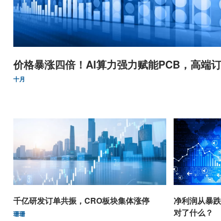
价格暴涨四倍！AI算力强力赋能PCB，高端订
十月
千亿研发订单共振，CRO板块集体涨停
净利润从暴跌
对了什么？
珊珊