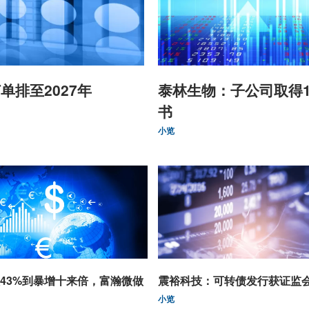
单排至2027年
泰林生物：子公司取得
书
小览
43%到暴增十来倍，富瀚微做
震裕科技：可转债发行获证监
小览