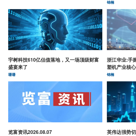
锦楠
宇树科技610亿估值落地，又一场顶级财富
浙江华业:手
盛宴来了
塑机产业核心
珊珊
锦楠
览富资讯2026.08.07
英伟达强势切