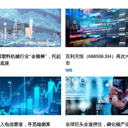
握塑料机械行业“金箍棒”，托起
百利天恒（688506.SH）再次
底座
市
怡悦
入电信赛道，寻觅端侧算
全球巨头全速押注，磷化铟产