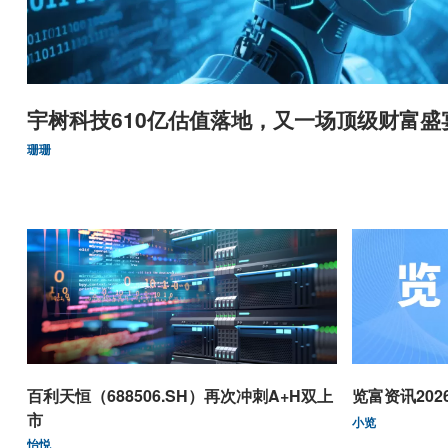
宇树科技610亿估值落地，又一场顶级财富盛
珊珊
百利天恒（688506.SH）再次冲刺A+H双上
览富资讯2026.
市
小览
怡悦