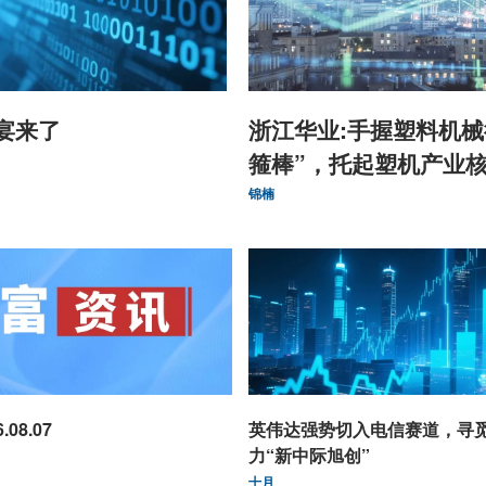
宴来了
浙江华业:手握塑料机械
箍棒”，托起塑机产业
锦楠
08.07
英伟达强势切入电信赛道，寻
力“新中际旭创”
十月