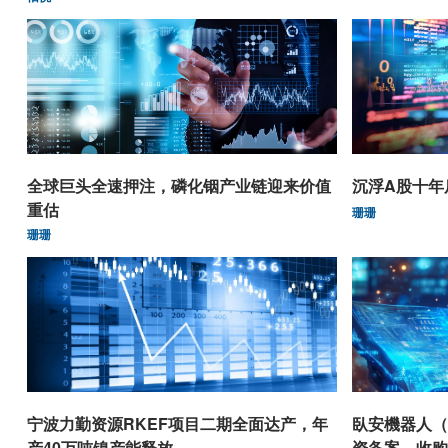
全球巨头全速押注，磷化铟产业链迎来价值
沉浮A股十年
重估
珊珊
珊珊
宁波力勤资源RKEF项目二期全面达产，年
臥安機器人（0
产40万吨镍产能释放
资备案，收购