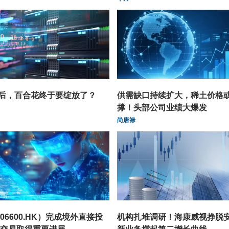
后，百合花终于要绽放了？
供需缺口持续扩大，稀土价格
撑！头部公司业绩大爆发
尚唐禄
6600.HK）完成境外直接投
机构扎堆调研！海康威视挣脱
交易取得重要进展
新业务撑起第二增长曲线