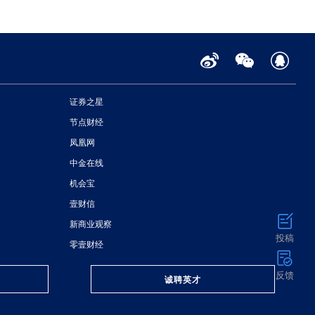
证券之星
节点财经
凤凰网
中金在线
机会宝
壹财信
新商业观察
投稿
零壹财经
反馈
诚聘英才