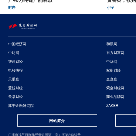
时序
小宇
中国经济网
和讯网
中访网
东方财富网
智通财经
中华网
电鳗快报
权衡财经
天眼查
企查查
蓝鲸财经
紫金财经网
云掌财经
商业品牌网
苏宁金融研究院
ZAKER
网站简介
广播电视节目制作经营许可证（京）字第24387号