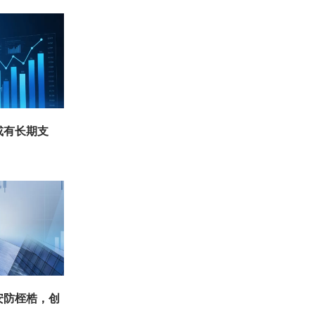
或有长期支
安防桎梏，创