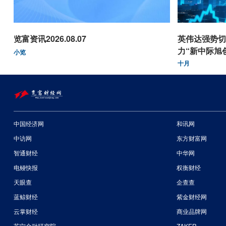
览富资讯2026.08.07
英伟达强势切
力“新中际旭
小览
十月
中国经济网
和讯网
中访网
东方财富网
智通财经
中华网
电鳗快报
权衡财经
天眼查
企查查
蓝鲸财经
紫金财经网
云掌财经
商业品牌网
苏宁金融研究院
ZAKER