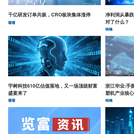
千亿研发订单共振，CRO板块集体涨停
净利润从暴跌
对了什么？
珊珊
锦楠
宇树科技610亿估值落地，又一场顶级财富
浙江华业:手
盛宴来了
塑机产业核心
珊珊
锦楠