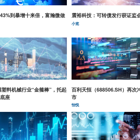
43%到暴增十来倍，富瀚微做
震裕科技：可转债发行获证监
小览
握塑料机械行业“金箍棒”，托起
百利天恒（688506.SH）再次
底座
市
怡悦