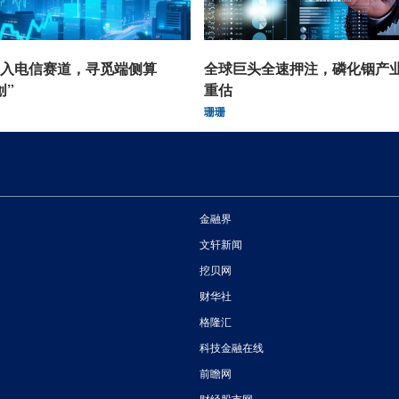
入电信赛道，寻觅端侧算
全球巨头全速押注，磷化铟产
创”
重估
珊珊
金融界
文轩新闻
挖贝网
财华社
格隆汇
科技金融在线
前瞻网
财经股市网