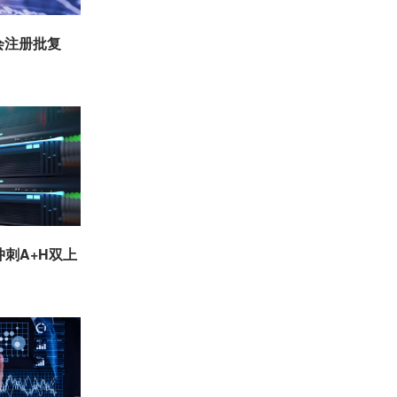
会注册批复
冲刺A+H双上