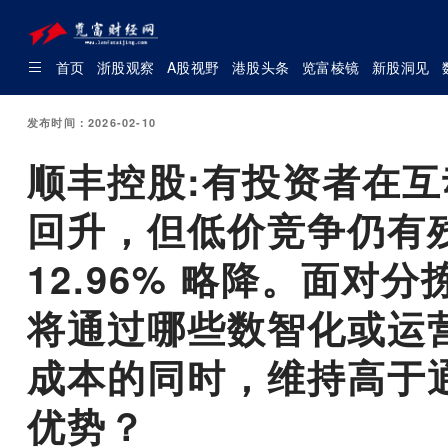
首页
浙股观察
A股视野
港股头条
览富棱镜
新股洞见
发布时间：2026-02-10
顺丰控股:有投资者在
回升，但低价竞争仍有
12.96% 略降。面
将通过哪些数智化或运
成本的同时，维持高于
优势？