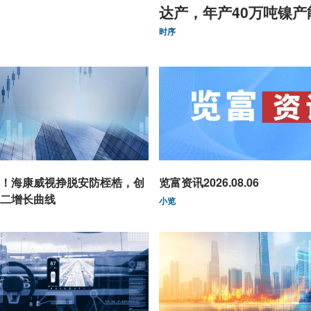
达产，年产40万吨镍产
时序
！海康威视挣脱安防桎梏，创
览富资讯2026.08.06
二增长曲线
小览