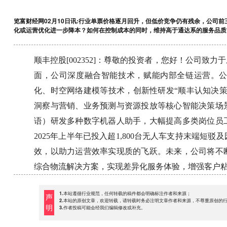
览富财经网02月10日讯:行业单票价格逐月回升，但低价竞争仍有残余，公司前三
化或运营优化进一步降本？如何在控制成本的同时，维持高于通达系的服务品质
顺丰控股[002352]：尊敬的投资者，您好！公司
面，公司深度融合智能技术，赋能内部全链运营。
化、时空网络建模等技术，创新性研发“顺丰认知决
洞察与营销、业务预测与资源投放等核心智能决策场
语）研发多种数字机器人助手，大幅提高多类岗位员
2025年上半年已投入超1,800台无人车支持末端
效，以助力运营效率实现质的飞跃。未来，公司将不
综合物流解决方案，实现差异化服务体验，增强客户
1.本站遵循行业规范，任何转载的稿件都会明确标注作者和来源；
声
2.本站的原创文章，欢迎转载，请转载时务必注明文章作者和来源，不尊重原创的
明
3.作者投稿可能会经我们编辑修改或补充。