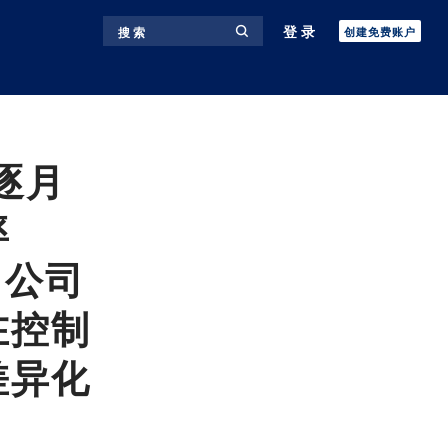
登录
搜 索
创建免费账户
逐月
率
，公司
在控制
差异化