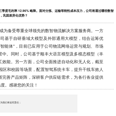
季度毛利率 12.96% 略降。面对分拣、运输等刚性成本压力，公司将通过哪些数智
，巩固差异化优势？
致力于成为备受尊重全球领先的数智物流解决方案服务商。一方
公司基于自研垂域大模型及外部通用大模型，结合运筹优
策智能体”，目前已应用于公司物流网络运营与规划、市场
景中。同时，公司基于顺丰大语言模型及多模态模型（丰
工效能。另一方面，公司全面推进自动化和无人化，截至
短驳及园区和校园等场景，配置智驾系统卡车，提升干线车效人
断完善产品矩阵，深耕客户供应链需求，为各行各业提供
粘度。感谢您的关注！
行为我们将追究责任；