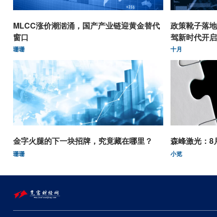
MLCC涨价潮汹涌，国产产业链迎黄金替代
政策靴子落地
窗口
驾新时代开启
珊珊
十月
金字火腿的下一块招牌，究竟藏在哪里？
森峰激光：8
珊珊
小览