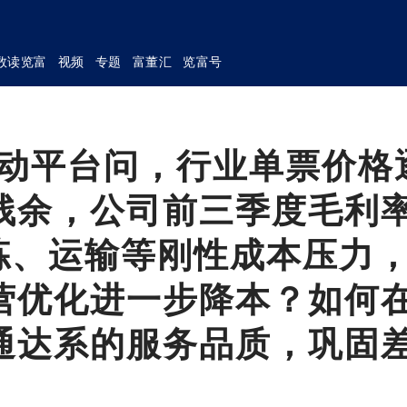
数读览富
视频
专题
富董汇
览富号
互动平台问，行业单票价格
残余，公司前三季度毛利
对分拣、运输等刚性成本压力
营优化进一步降本？如何
通达系的服务品质，巩固