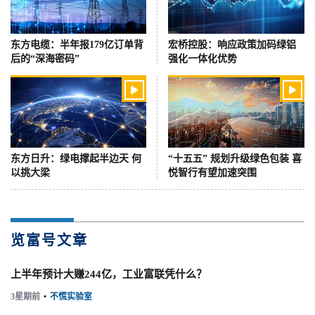
东方电缆：半年报179亿订单背
宏桥控股：响应政策加码绿铝
后的“深海密码”
强化一体化优势


东方日升：绿电撑起半边天 何
“十五五” 规划升级绿色包装 喜
以挑大梁
悦智行有望加速突围
览富号文章
上半年预计大赚244亿，工业富联凭什么？
3星期前
•
不慌实验室