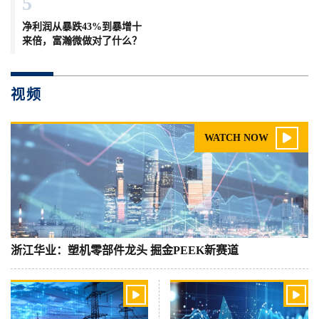
5
净利润从暴跌43%到暴增十
来倍，富瀚微做对了什么？
视频

WATCH NOW
浙江华业：塑机零部件龙头 掘金PEEK新赛道

