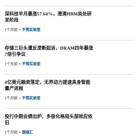
深科技半月暴涨57.64%，澄清HBM尚处研
发阶段
1个月前
•
不慌实验室
存储三巨头遭反垄断起诉，DRAM四年暴涨
7倍引争议
1个月前
•
不慌实验室
4亿美元融资落定，无界动力提速具身智能
量产进程
1个月前
•
不慌实验室
投行中期业绩出炉，多极化格局头部效应依
旧
1个月前
•
源媒汇