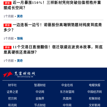
近一月暴涨150%！三祥新材凭何突破估值桎梏并重
原创
塑成长空间？
1个月前
•
莫奇
一边连板一边亏！诺德股份高端铜箔题材纯度到底是
原创
多少？
1个月前
•
锦楠
11个交易日直接翻倍！宿迁联盛这波资本故事，到底
原创
是真硬核还是画饼？
1个月前
•
莫奇
财华社
智通财经
中金在线
电鳗快报
证券之星
中访网
东方财富网
中国经济网
挖贝网
金融界
凤凰网
权衡财经
和讯网
节点财经
中华网
文轩新闻