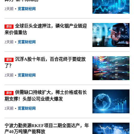
2天前
•
览富财经网
全球巨头全速押注，磷化铟产业链迎
原创
来价值重估
2天前
•
览富财经网
沉浮A股十年后，百合花终于要绽放
原创
了？
2天前
•
览富财经网
供需缺口持续扩大，稀土价格或有长
原创
期支撑！头部公司业绩大爆发
2天前
•
览富财经网
宁波力勤资源RKEF项目二期全面达产，年
产40万吨镍产能释放