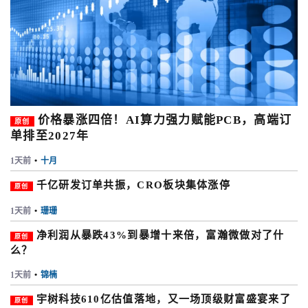
价格暴涨四倍！AI算力强力赋能PCB，高端订
原创
单排至2027年
1天前
•
十月
千亿研发订单共振，CRO板块集体涨停
原创
1天前
•
珊珊
净利润从暴跌43%到暴增十来倍，富瀚微做对了什
原创
么？
1天前
•
锦楠
宇树科技610亿估值落地，又一场顶级财富盛宴来了
原创