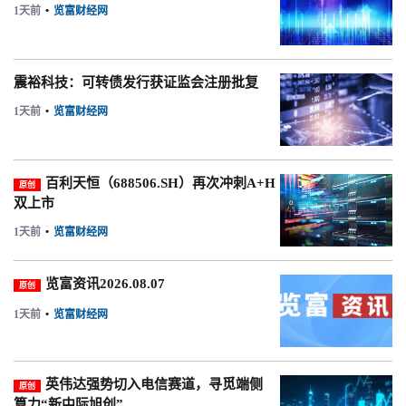
1天前
•
览富财经网
震裕科技：可转债发行获证监会注册批复
1天前
•
览富财经网
百利天恒（688506.SH）再次冲刺A+H
原创
双上市
1天前
•
览富财经网
览富资讯2026.08.07
原创
1天前
•
览富财经网
英伟达强势切入电信赛道，寻觅端侧
原创
算力“新中际旭创”