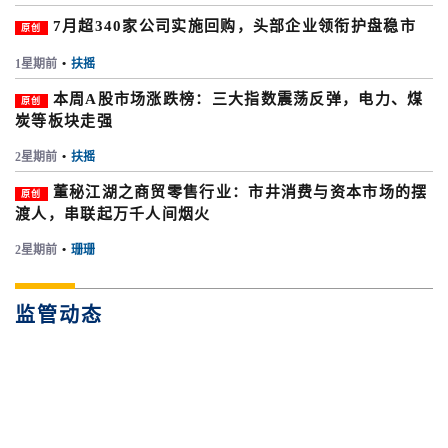
7月超340家公司实施回购，头部企业领衔护盘稳市
原创
1星期前
•
扶摇
本周A股市场涨跌榜：三大指数震荡反弹，电力、煤
原创
炭等板块走强
2星期前
•
扶摇
董秘江湖之商贸零售行业：市井消费与资本市场的摆
原创
渡人，串联起万千人间烟火
2星期前
•
珊珊
监管动态