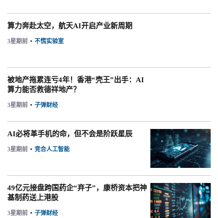
算力奔赴太空，航天AI开启产业新周期
3星期前
•
不慌实验室
被地产拖累连亏4年！香港“壳王”出手：AI
算力能否救德祥地产？
3星期前
•
子弹财经
AI必将革手机的命，但不会是阶跃星辰
3星期前
•
竞合人工智能
49亿元接盘跨国药企“弃子”，康桥资本把神
基制药送上港股
3星期前
•
子弹财经