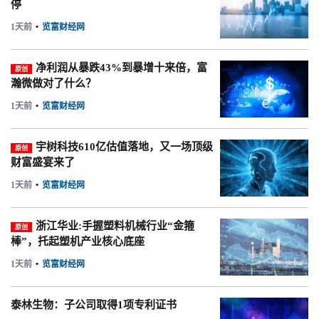
停
1天前
•
览富财经网
净利润从暴跌43%到暴增十来倍，富
原创
瀚微做对了什么？
1天前
•
览富财经网
宇树科技610亿估值落地，又一场顶级
原创
财富盛宴来了
1天前
•
览富财经网
浙江华业:手握塑料机械行业“金箍
原创
棒”，托起塑机产业核心底座
1天前
•
览富财经网
泰林生物：子公司取得1项专利证书