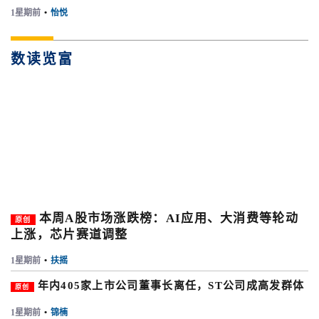
1星期前
•
怡悦
数读览富
本周A股市场涨跌榜：AI应用、大消费等轮动
原创
上涨，芯片赛道调整
1星期前
•
扶摇
年内405家上市公司董事长离任，ST公司成高发群体
原创
1星期前
•
锦楠