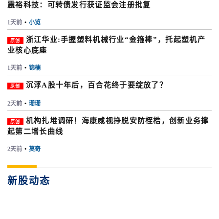
震裕科技：可转债发行获证监会注册批复
1天前
•
小览
浙江华业:手握塑料机械行业“金箍棒”，托起塑机产
原创
业核心底座
1天前
•
锦楠
沉浮A股十年后，百合花终于要绽放了？
原创
2天前
•
珊珊
机构扎堆调研！海康威视挣脱安防桎梏，创新业务撑
原创
起第二增长曲线
2天前
•
莫奇
新股动态