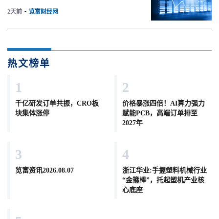
2天前
•
览富财经网
热文榜单
1
2
千亿研发订单共振，CRO板
价格暴涨四倍！AI算力强力
块集体涨停
赋能PCB，高端订单排至
2027年
3
4
览富资讯2026.08.07
浙江华业:手握塑料机械行业
“金箍棒”，托起塑机产业核
心底座