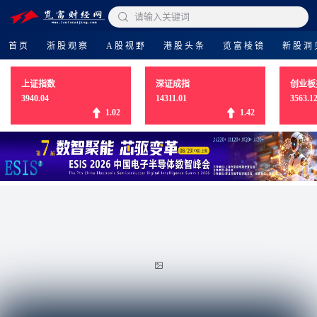

请输入关键词
首页
浙股观察
A股视野
港股头条
览富棱镜
新股洞
上证指数
深证成指
创业板
3940.04
14311.01
3563.1
1.02
1.42
