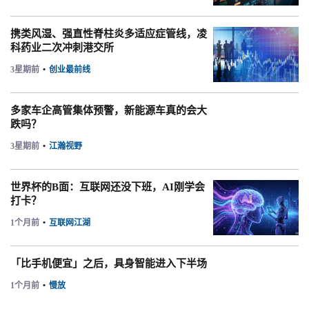
携类风湿、强直性脊柱炎多适应症管线，凌
科药业二次冲刺港交所
3星期前
•
创业最前线
多家车企高管集体预警，新能源车真的会大
跌吗？
3星期前
•
江瀚视野
世界杯的B面：互联网还没下班，AI刚学会
打卡？
1个月前
•
互联网江湖
「比手机便宜」之后，具身智能进入下半场
1个月前
•
慢放