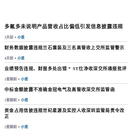
多氟多未说明产品营收占比偏低引发信息披露违规
3天前
•
小览
财务数据披露违规兰石重装及三名高管收上交所监管警示
4天前
•
小览
业绩预告违规、财报多处出错 * ST仕净收深交所通报批评
1星期前
•
小览
中标金额披露不准确金冠电气及高管收深交所监管函
1星期前
•
小览
资金占用信披违规世纪星源及实控人收深圳监管局责令改
正
2星期前
•
小览