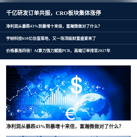
千亿研发订单共振，CRO板块集体涨停
净利润从暴跌43%到暴增十来倍，富瀚微做对了什么？
宇树科技610亿估值落地，又一场顶级财富盛宴来了
价格暴涨四倍！AI算力强力赋能PCB，高端订单排至2027年
净利润从暴跌43%到暴增十来倍，富瀚微做对了什么？