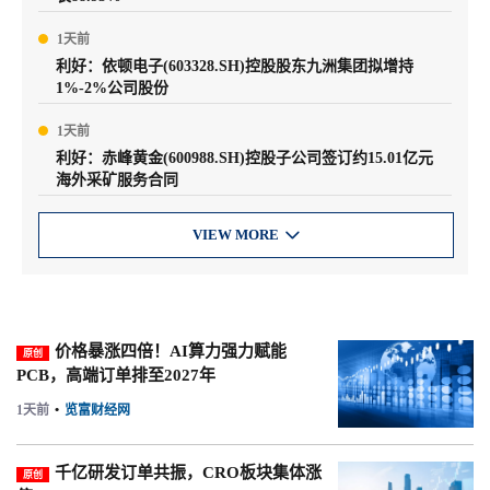
1天前
利好：依顿电子(603328.SH)控股股东九洲集团拟增持
1%-2%公司股份
1天前
利好：赤峰黄金(600988.SH)控股子公司签订约15.01亿元
海外采矿服务合同
VIEW MORE

价格暴涨四倍！AI算力强力赋能
原创
PCB，高端订单排至2027年
1天前
•
览富财经网
千亿研发订单共振，CRO板块集体涨
原创