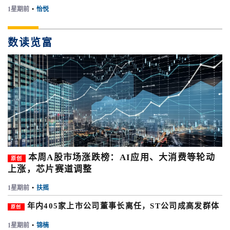
1星期前
•
怡悦
数读览富
本周A股市场涨跌榜：AI应用、大消费等轮动
原创
上涨，芯片赛道调整
1星期前
•
扶摇
年内405家上市公司董事长离任，ST公司成高发群体
原创
1星期前
•
锦楠