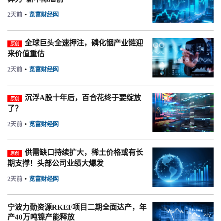
2天前
•
览富财经网
全球巨头全速押注，磷化铟产业链迎
原创
来价值重估
2天前
•
览富财经网
沉浮A股十年后，百合花终于要绽放
原创
了？
2天前
•
览富财经网
供需缺口持续扩大，稀土价格或有长
原创
期支撑！头部公司业绩大爆发
2天前
•
览富财经网
宁波力勤资源RKEF项目二期全面达产，年
产40万吨镍产能释放