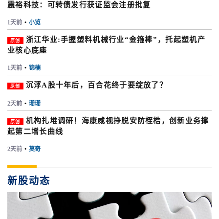
震裕科技：可转债发行获证监会注册批复
1天前
•
小览
浙江华业:手握塑料机械行业“金箍棒”，托起塑机产
原创
业核心底座
1天前
•
锦楠
沉浮A股十年后，百合花终于要绽放了？
原创
2天前
•
珊珊
机构扎堆调研！海康威视挣脱安防桎梏，创新业务撑
原创
起第二增长曲线
2天前
•
莫奇
新股动态