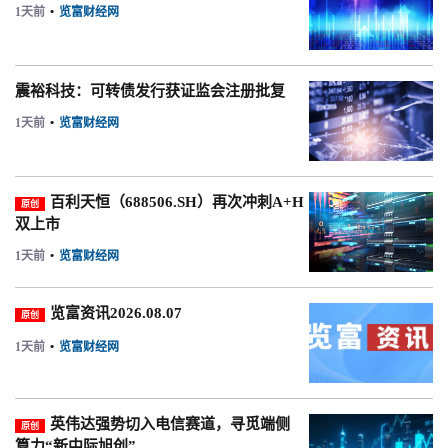
1天前
•
览富财经网
震裕科技：可转债发行获证监会注册批复
1天前
•
览富财经网
百利天恒（688506.SH）再次冲刺A+H
原创
双上市
1天前
•
览富财经网
览富资讯2026.08.07
原创
1天前
•
览富财经网
英伟达强势切入电信赛道，寻觅端侧
原创
算力“新中际旭创”