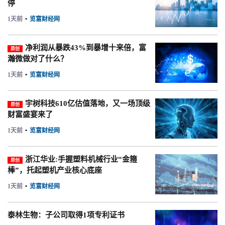
停
1天前
•
览富财经网
净利润从暴跌43%到暴增十来倍，富
原创
瀚微做对了什么？
1天前
•
览富财经网
宇树科技610亿估值落地，又一场顶级
原创
财富盛宴来了
1天前
•
览富财经网
浙江华业:手握塑料机械行业“金箍
原创
棒”，托起塑机产业核心底座
1天前
•
览富财经网
泰林生物：子公司取得1项专利证书