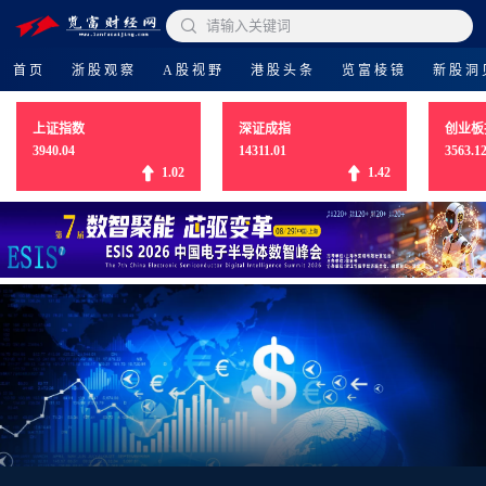

请输入关键词
首页
浙股观察
A股视野
港股头条
览富棱镜
新股洞
上证指数
深证成指
创业板
3940.04
14311.01
3563.1
1.02
1.42