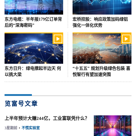
东方电缆：半年报179亿订单背
宏桥控股：响应政策加码绿铝
后的“深海密码”
强化一体化优势


东方日升：绿电撑起半边天 何
“十五五” 规划升级绿色包装 喜
以挑大梁
悦智行有望加速突围
览富号文章
上半年预计大赚244亿，工业富联凭什么？
3星期前
•
不慌实验室