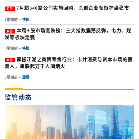
7月超340家公司实施回购，头部企业领衔护盘稳市
原创
1星期前
•
扶摇
本周A股市场涨跌榜：三大指数震荡反弹，电力、煤
原创
炭等板块走强
2星期前
•
扶摇
董秘江湖之商贸零售行业：市井消费与资本市场的摆
原创
渡人，串联起万千人间烟火
2星期前
•
珊珊
监管动态