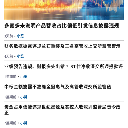
多氟多未说明产品营收占比偏低引发信息披露违规
3天前
•
小览
财务数据披露违规兰石重装及三名高管收上交所监管警示
4天前
•
小览
业绩预告违规、财报多处出错 * ST仕净收深交所通报批评
1星期前
•
小览
中标金额披露不准确金冠电气及高管收深交所监管函
1星期前
•
小览
资金占用信披违规世纪星源及实控人收深圳监管局责令改
正
2星期前
•
小览