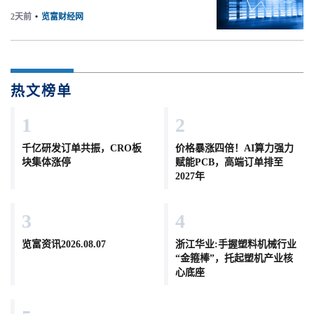
2天前
•
览富财经网
热文榜单
1
2
千亿研发订单共振，CRO板
价格暴涨四倍！AI算力强力
块集体涨停
赋能PCB，高端订单排至
2027年
3
4
览富资讯2026.08.07
浙江华业:手握塑料机械行业
“金箍棒”，托起塑机产业核
心底座