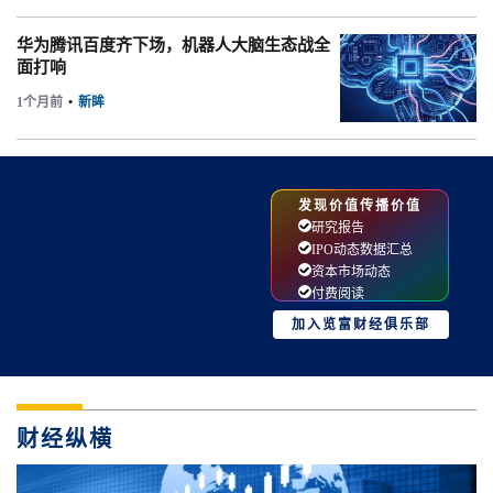
华为腾讯百度齐下场，机器人大脑生态战全
面打响
1个月前
•
新眸
发现价值传播价值
研究报告
IPO动态数据汇总
资本市场动态
付费阅读
加入览富财经俱乐部
财经纵横