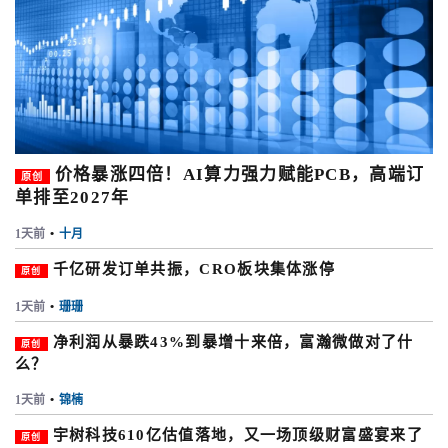
价格暴涨四倍！AI算力强力赋能PCB，高端订
原创
单排至2027年
1天前
•
十月
千亿研发订单共振，CRO板块集体涨停
原创
1天前
•
珊珊
净利润从暴跌43%到暴增十来倍，富瀚微做对了什
原创
么？
1天前
•
锦楠
宇树科技610亿估值落地，又一场顶级财富盛宴来了
原创