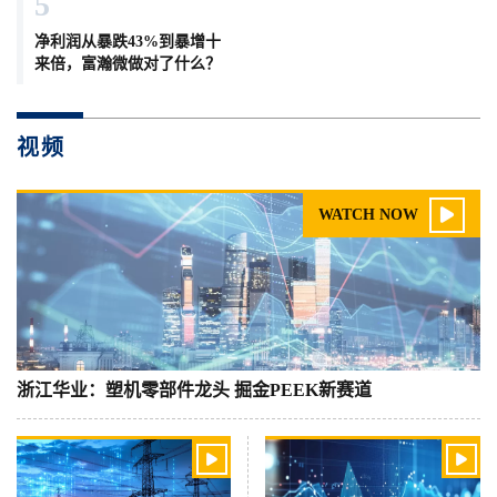
5
净利润从暴跌43%到暴增十
来倍，富瀚微做对了什么？
视频

WATCH NOW
浙江华业：塑机零部件龙头 掘金PEEK新赛道

