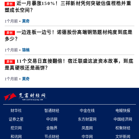
近一月暴涨150%！三祥新材凭何突破估值桎梏并重
原创
塑成长空间？
1个月前
•
莫奇
一边连板一边亏！诺德股份高端铜箔题材纯度到底是
原创
多少？
1个月前
•
锦楠
11个交易日直接翻倍！宿迁联盛这波资本故事，到底
原创
是真硬核还是画饼？
1个月前
•
莫奇
财华社
智通财经
中金在线
电鳗快报
证券之星
中访网
东方财富网
中国经济网
挖贝网
金融界
凤凰网
权衡财经
和讯网
节点财经
中华网
文轩新闻