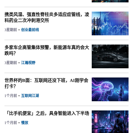
携类风湿、强直性脊柱炎多适应症管线，凌
科药业二次冲刺港交所
3星期前
•
创业最前线
多家车企高管集体预警，新能源车真的会大
跌吗？
3星期前
•
江瀚视野
世界杯的B面：互联网还没下班，AI刚学会
打卡？
1个月前
•
互联网江湖
「比手机便宜」之后，具身智能进入下半场
1个月前
•
慢放