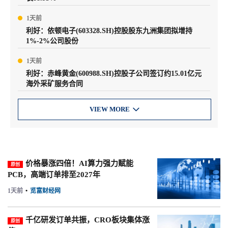
1天前
利好：依顿电子(603328.SH)控股股东九洲集团拟增持
1%-2%公司股份
1天前
利好：赤峰黄金(600988.SH)控股子公司签订约15.01亿元
海外采矿服务合同
VIEW MORE

价格暴涨四倍！AI算力强力赋能
原创
PCB，高端订单排至2027年
1天前
•
览富财经网
千亿研发订单共振，CRO板块集体涨
原创