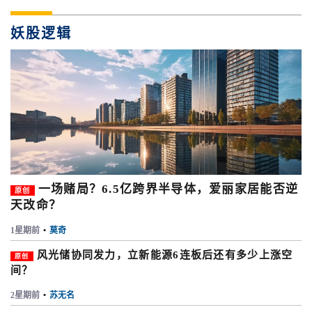
妖股逻辑
一场赌局？6.5亿跨界半导体，爱丽家居能否逆
原创
天改命？
1星期前
•
莫奇
风光储协同发力，立新能源6连板后还有多少上涨空
原创
间？
2星期前
•
苏无名