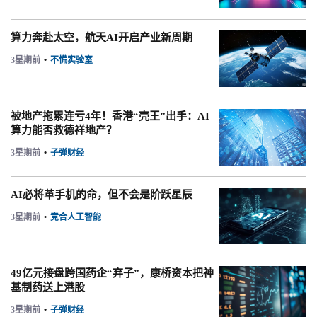
算力奔赴太空，航天AI开启产业新周期
3星期前
•
不慌实验室
被地产拖累连亏4年！香港“壳王”出手：AI
算力能否救德祥地产？
3星期前
•
子弹财经
AI必将革手机的命，但不会是阶跃星辰
3星期前
•
竞合人工智能
49亿元接盘跨国药企“弃子”，康桥资本把神
基制药送上港股
3星期前
•
子弹财经