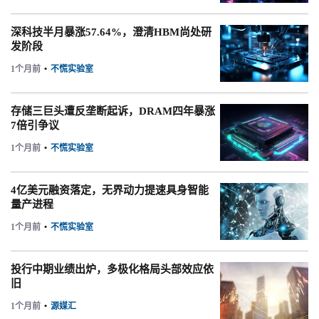
深科技半月暴涨57.64%，澄清HBM尚处研
发阶段
1个月前
•
不慌实验室
存储三巨头遭反垄断起诉，DRAM四年暴涨
7倍引争议
1个月前
•
不慌实验室
4亿美元融资落定，无界动力提速具身智能
量产进程
1个月前
•
不慌实验室
投行中期业绩出炉，多极化格局头部效应依
旧
1个月前
•
源媒汇